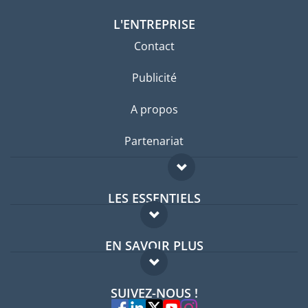
L'ENTREPRISE
Contact
Publicité
A propos
Partenariat
LES ESSENTIELS
Forum expatriés
EN SAVOIR PLUS
Guides pays
FAQ
Offres d'emploi
SUIVEZ-NOUS !
Experts