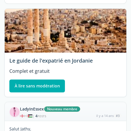
Le guide de l'expatrié en Jordanie
Complet et gratuit
À lire sans modération
LadyInEssex
Nouveau membre
4
il y a 14 ans
#3
|
POSTS
Salut Jathy,