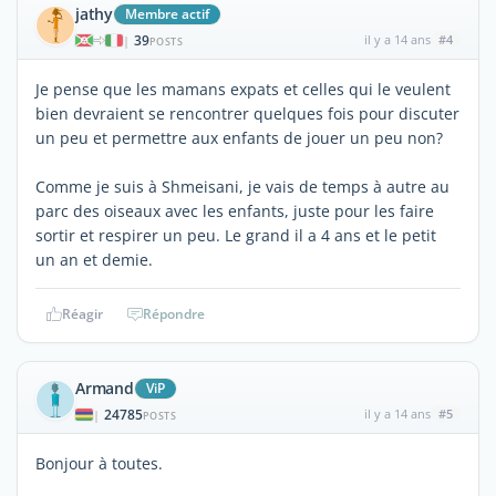
jathy
Membre actif
39
il y a 14 ans
#4
|
POSTS
Je pense que les mamans expats et celles qui le veulent
bien devraient se rencontrer quelques fois pour discuter
un peu et permettre aux enfants de jouer un peu non?
Comme je suis à Shmeisani, je vais de temps à autre au
parc des oiseaux avec les enfants, juste pour les faire
sortir et respirer un peu. Le grand il a 4 ans et le petit
un an et demie.
Réagir
Répondre
Armand
ViP
24785
il y a 14 ans
#5
|
POSTS
Bonjour à toutes.