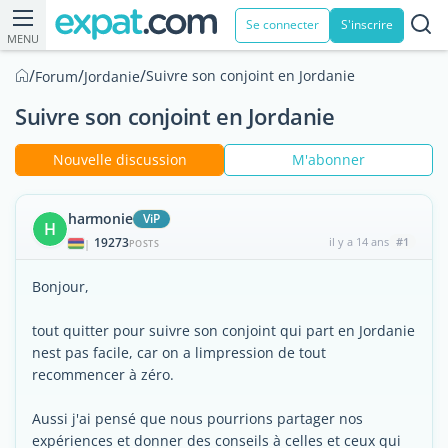
Se connecter
S'inscrire
MENU
/
/
/
Suivre son conjoint en Jordanie
Forum
Jordanie
Suivre son conjoint en Jordanie
Nouvelle discussion
M'abonner
harmonie
ViP
H
19273
il y a 14 ans
#1
|
POSTS
Bonjour,
tout quitter pour suivre son conjoint qui part en Jordanie
nest pas facile, car on a limpression de tout
recommencer à zéro.
Aussi j'ai pensé que nous pourrions partager nos
expériences et donner des conseils à celles et ceux qui