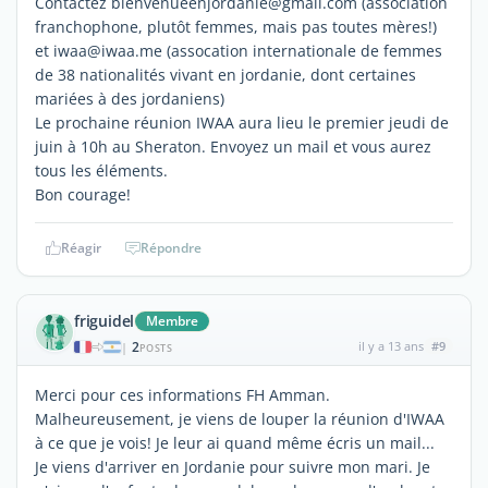
Contactez bienvenueenjordanie@gmail.com (association
franchophone, plutôt femmes, mais pas toutes mères!)
et iwaa@iwaa.me (assocation internationale de femmes
de 38 nationalités vivant en jordanie, dont certaines
mariées à des jordaniens)
Le prochaine réunion IWAA aura lieu le premier jeudi de
juin à 10h au Sheraton. Envoyez un mail et vous aurez
tous les éléments.
Bon courage!
Réagir
Répondre
friguidel
Membre
2
il y a 13 ans
#9
|
POSTS
Merci pour ces informations FH Amman.
Malheureusement, je viens de louper la réunion d'IWAA
à ce que je vois! Je leur ai quand même écris un mail...
Je viens d'arriver en Jordanie pour suivre mon mari. Je