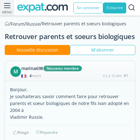
Se connecter
S'inscrire
MENU
/
/
/
Retrouver parents et soeurs biologiques
Forum
Russie
Retrouver parents et soeurs biologiques
Nouvelle discussion
M'abonner
marina698
Nouveau membre
M
4
il y a 12 ans
#1
|
POSTS
Bonjour,
Je souhaiterais savoir comment faire pour retrouver
parents et soeur biologiques de notre fils Ivan adopté en
2004 à
Vladimir Russie.
Réagir
Répondre