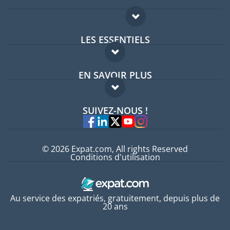
LES ESSENTIELS
Forum expatriés
EN SAVOIR PLUS
Guides pays
FAQ
Offres d'emploi
SUIVEZ-NOUS !
Experts
© 2026 Expat.com, All rights Reserved
Conditions d'utilisation
Au service des expatriés, gratuitement, depuis plus de
20 ans