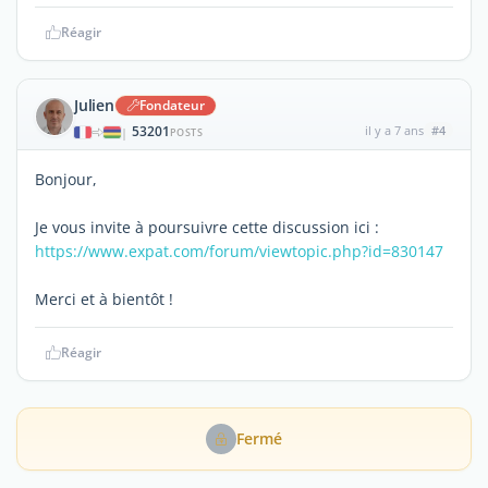
Réagir
Julien
Fondateur
53201
il y a 7 ans
#4
|
POSTS
Bonjour,
Je vous invite à poursuivre cette discussion ici :
https://www.expat.com/forum/viewtopic.php?id=830147
Merci et à bientôt !
Réagir
Fermé