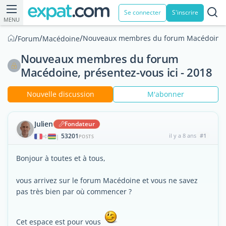
Se connecter
S'inscrire
MENU
/
/
/
Nouveaux membres du forum Macédoine, p
Forum
Macédoine
Nouveaux membres du forum
Macédoine, présentez-vous ici - 2018
Nouvelle discussion
M'abonner
Julien
Fondateur
53201
il y a 8 ans
#1
|
POSTS
Bonjour à toutes et à tous,
vous arrivez sur le forum Macédoine et vous ne savez
pas très bien par où commencer ?
Cet espace est pour vous