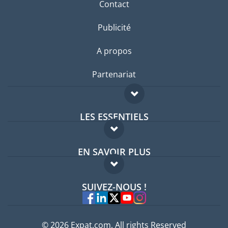
Contact
Publicité
A propos
Partenariat
LES ESSENTIELS
Forum expatriés
EN SAVOIR PLUS
Guides pays
FAQ
Offres d'emploi
SUIVEZ-NOUS !
Experts
© 2026 Expat.com, All rights Reserved