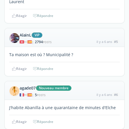
Laurent
Réagir
Répondre
AlainL
ViP
2794
il y a 6 ans
#5
|
POSTS
Ta maison est où ? Municipalité ?
Réagir
Répondre
agade07
Nouveau membre
5
il y a 6 ans
#6
|
POSTS
J'habite Abanilla à une quarantaine de minutes d'Elche
Réagir
Répondre