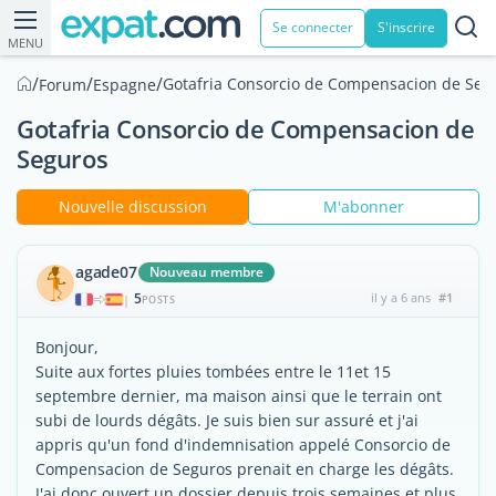
Se connecter
S'inscrire
MENU
/
/
/
Gotafria Consorcio de Compensacion de Seg
Forum
Espagne
Gotafria Consorcio de Compensacion de
Seguros
Nouvelle discussion
M'abonner
agade07
Nouveau membre
5
il y a 6 ans
#1
|
POSTS
Bonjour,
Suite aux fortes pluies tombées entre le 11et 15
septembre dernier, ma maison ainsi que le terrain ont
subi de lourds dégâts. Je suis bien sur assuré et j'ai
appris qu'un fond d'indemnisation appelé Consorcio de
Compensacion de Seguros prenait en charge les dégâts.
J'ai donc ouvert un dossier depuis trois semaines et plus