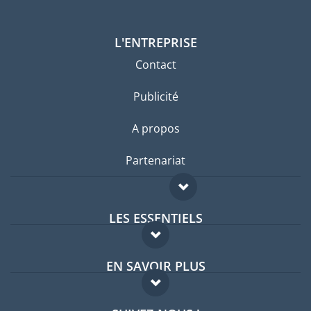
L'ENTREPRISE
Contact
Publicité
A propos
Partenariat
LES ESSENTIELS
Forum expatriés
EN SAVOIR PLUS
Guides pays
FAQ
Offres d'emploi