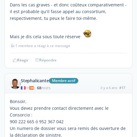
Dans les cas graves - et donc coûteux comparativement -
il est probable qu'il fasse appel au consortium,
respectivement, tu peux le faire toi-même.
Mais je dis cela sous toute réserve
👍
1 membre a réagi à ce message
Réagir
Répondre
Stephalicante
Membre actif
68
il y a 6 ans
#17
|
POSTS
Bonsoir,
Vous devez prendre contact directement avec le
Consorcio :
900 222 665 ó 952 367 042
Un numero de dossier vous sera remis dés ouverture de
la déclaration de sinistre.