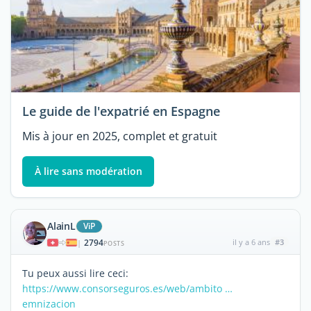
Le guide de l'expatrié en Espagne
Mis à jour en 2025, complet et gratuit
À lire sans modération
AlainL
ViP
2794
il y a 6 ans
#3
|
POSTS
Tu peux aussi lire ceci:
https://www.consorseguros.es/web/ambito …
emnizacion