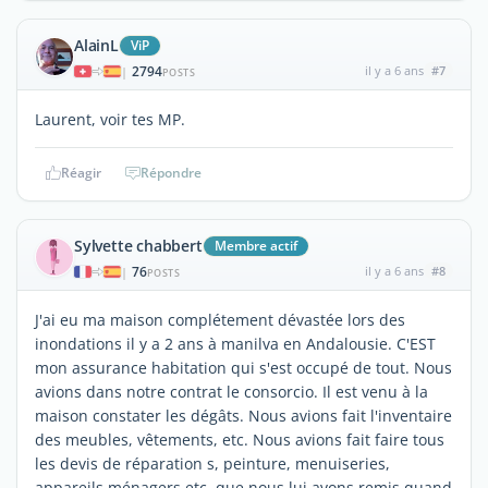
AlainL
ViP
2794
il y a 6 ans
#7
|
POSTS
Laurent, voir tes MP.
Réagir
Répondre
Sylvette chabbert
Membre actif
76
il y a 6 ans
#8
|
POSTS
J'ai eu ma maison complétement dévastée lors des
inondations il y a 2 ans à manilva en Andalousie. C'EST
mon assurance habitation qui s'est occupé de tout. Nous
avions dans notre contrat le consorcio. Il est venu à la
maison constater les dégâts. Nous avions fait l'inventaire
des meubles, vêtements, etc. Nous avions fait faire tous
les devis de réparation s, peinture, menuiseries,
appareils ménagers etc..que nous lui avons remis quand