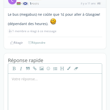
C
1
il y a 11 ans
#8
|
POSTS
Le bus (megabus) ne coûte que 1£ pour aller à Glasgow!
(dépendant des heures).
👍
1 membre a réagi à ce message
Réagir
Répondre
Réponse rapide