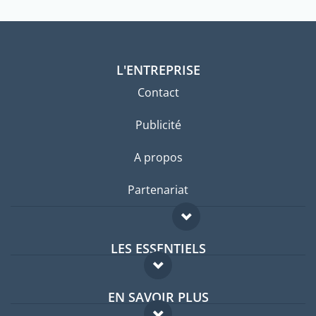
L'ENTREPRISE
Contact
Publicité
A propos
Partenariat
LES ESSENTIELS
Forum expatriés
EN SAVOIR PLUS
Guides pays