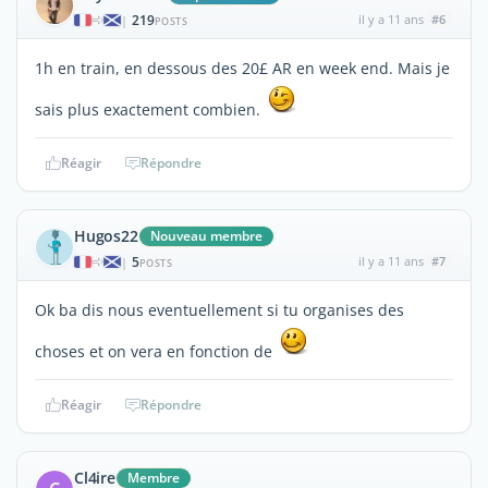
219
il y a 11 ans
#6
|
POSTS
1h en train, en dessous des 20£ AR en week end. Mais je
sais plus exactement combien.
Réagir
Répondre
Hugos22
Nouveau membre
5
il y a 11 ans
#7
|
POSTS
Ok ba dis nous eventuellement si tu organises des
choses et on vera en fonction de
Réagir
Répondre
Cl4ire
Membre