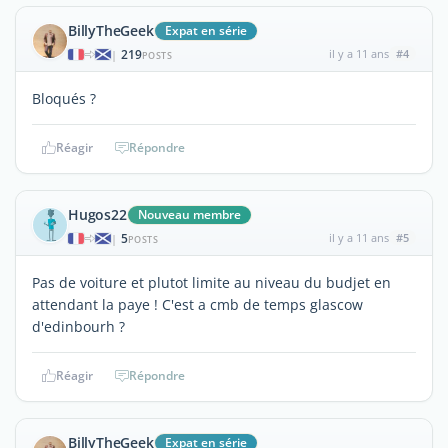
BillyTheGeek
Expat en série
219
il y a 11 ans
#4
|
POSTS
Bloqués ?
Réagir
Répondre
Hugos22
Nouveau membre
5
il y a 11 ans
#5
|
POSTS
Pas de voiture et plutot limite au niveau du budjet en
attendant la paye ! C'est a cmb de temps glascow
d'edinbourh ?
Réagir
Répondre
BillyTheGeek
Expat en série