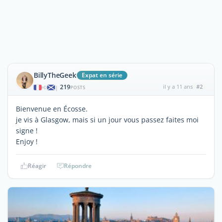
BillyTheGeek
Expat en série
219
il y a 11 ans
#2
|
POSTS
Bienvenue en Écosse.
je vis à Glasgow, mais si un jour vous passez faites moi
signe !
Enjoy !
Réagir
Répondre