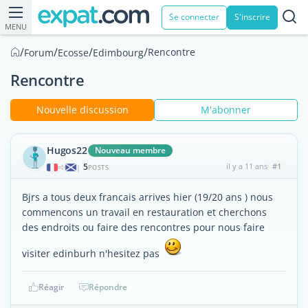
Se connecter
S'inscrire
MENU
/
/
/
/
Rencontre
Forum
Ecosse
Edimbourg
Rencontre
Nouvelle discussion
M'abonner
Hugos22
Nouveau membre
5
il y a 11 ans
#1
|
POSTS
Bjrs a tous deux francais arrives hier (19/20 ans ) nous
commencons un travail en restauration et cherchons
des endroits ou faire des rencontres pour nous faire
visiter edinburh n'hesitez pas
Réagir
Répondre