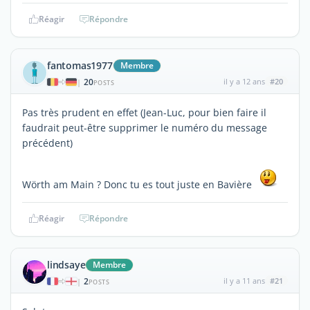
Réagir
Répondre
fantomas1977
Membre
20
il y a 12 ans
#20
|
POSTS
Pas très prudent en effet (Jean-Luc, pour bien faire il
faudrait peut-être supprimer le numéro du message
précédent)
Wörth am Main ? Donc tu es tout juste en Bavière
Réagir
Répondre
lindsaye
Membre
2
il y a 11 ans
#21
|
POSTS