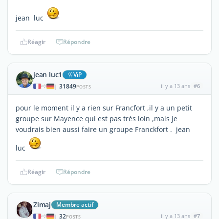
jean luc
Réagir
Répondre
jean luc1
ViP
31849
il y a 13 ans
#6
|
POSTS
pour le moment il y a rien sur Francfort ,il y a un petit
groupe sur Mayence qui est pas très loin ,mais je
voudrais bien aussi faire un groupe Franckfort . jean
luc
Réagir
Répondre
Zimaj
Membre actif
32
il y a 13 ans
#7
|
POSTS