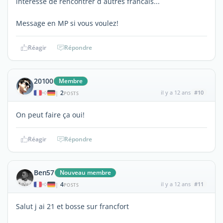
intéressé de rencontrer d´autres francais...
Message en MP si vous voulez!
Réagir
Répondre
20100
Membre
2
il y a 12 ans
#10
|
POSTS
On peut faire ça oui!
Réagir
Répondre
Ben57
Nouveau membre
4
il y a 12 ans
#11
|
POSTS
Salut j ai 21 et bosse sur francfort