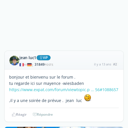
jean luc1
ViP
31849
il y a 13 ans
#2
|
POSTS
bonjour et bienvenu sur le forum .
tu regarde ici sur mayence -wiesbaden
https://www.expat.com/forum/viewtopic.p … 56#1088657
,il y a une soirée de prévue . jean luc
Réagir
Répondre