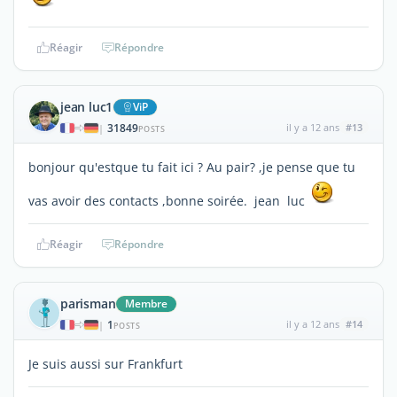
Réagir
Répondre
jean luc1
ViP
31849
il y a 12 ans
#13
|
POSTS
bonjour qu'estque tu fait ici ? Au pair? ,je pense que tu
vas avoir des contacts ,bonne soirée. jean luc
Réagir
Répondre
parisman
Membre
1
il y a 12 ans
#14
|
POSTS
Je suis aussi sur Frankfurt