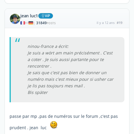
jean luc1
ViP
31849
il y a 12 ans
#19
|
POSTS
ninou-france a écrit:
Je suis a wört am main précisément . C'est
a coter . Je suis aussi partante pour te
rencontrer .
Je sais que c'est pas bien de donner un
numéro mais c'est mieux pour si usher car
je lis pas toujours mes mail .
Bis später
passe par mp ,pas de numéros sur le forum ,c'est pas
prudent . jean luc