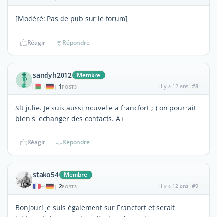
[Modéré: Pas de pub sur le forum]
Réagir
Répondre
sandyh2012
Membre
1
il y a 12 ans
#8
|
POSTS
Slt julie. Je suis aussi nouvelle a francfort ;-) on pourrait
bien s' echanger des contacts. A+
Réagir
Répondre
stako54
Membre
2
il y a 12 ans
#9
|
POSTS
Bonjour! Je suis également sur Francfort et serait