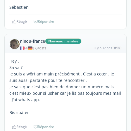
Sébastien
Réagir
Répondre
ninou-france
Nouveau membre
6
il y a 12 ans
#18
|
POSTS
Hey .
Sa va ?
Je suis a wört am main précisément . C'est a coter . Je
suis aussi partante pour te rencontrer .
Je sais que c'est pas bien de donner un numéro mais
c'est mieux pour si usher car je lis pas toujours mes mail
. J'ai whats app.
Bis später
Réagir
Répondre