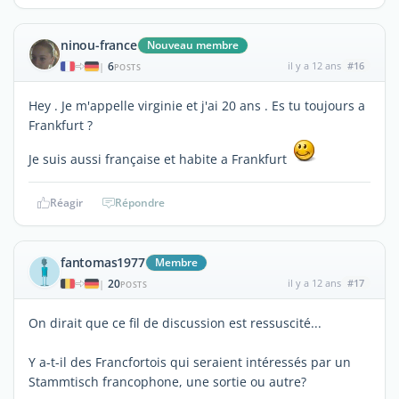
ninou-france
Nouveau membre
6
il y a 12 ans
#16
|
POSTS
Hey . Je m'appelle virginie et j'ai 20 ans . Es tu toujours a
Frankfurt ?
Je suis aussi française et habite a Frankfurt
Réagir
Répondre
fantomas1977
Membre
20
il y a 12 ans
#17
|
POSTS
On dirait que ce fil de discussion est ressuscité...
Y a-t-il des Francfortois qui seraient intéressés par un
Stammtisch francophone, une sortie ou autre?