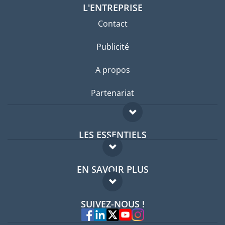
L'ENTREPRISE
Contact
Publicité
A propos
Partenariat
LES ESSENTIELS
Forum expatriés
EN SAVOIR PLUS
Guides pays
FAQ
Offres d'emploi
SUIVEZ-NOUS !
Experts