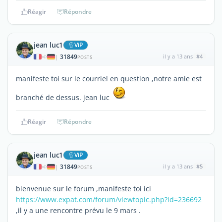
Réagir
Répondre
jean luc1
ViP
31849
il y a 13 ans
#4
|
POSTS
manifeste toi sur le courriel en question ,notre amie est
branché de dessus. jean luc
Réagir
Répondre
jean luc1
ViP
31849
il y a 13 ans
#5
|
POSTS
bienvenue sur le forum ,manifeste toi ici
https://www.expat.com/forum/viewtopic.php?id=236692
,il y a une rencontre prévu le 9 mars .