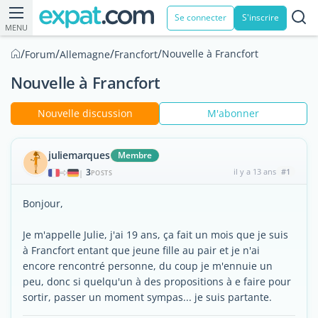
Se connecter
S'inscrire
MENU
/
/
/
/
Nouvelle à Francfort
Forum
Allemagne
Francfort
Nouvelle à Francfort
Nouvelle discussion
M'abonner
juliemarques
Membre
3
il y a 13 ans
#1
|
POSTS
Bonjour,
Je m'appelle Julie, j'ai 19 ans, ça fait un mois que je suis
à Francfort entant que jeune fille au pair et je n'ai
encore rencontré personne, du coup je m'ennuie un
peu, donc si quelqu'un à des propositions à e faire pour
sortir, passer un moment sympas... je suis partante.