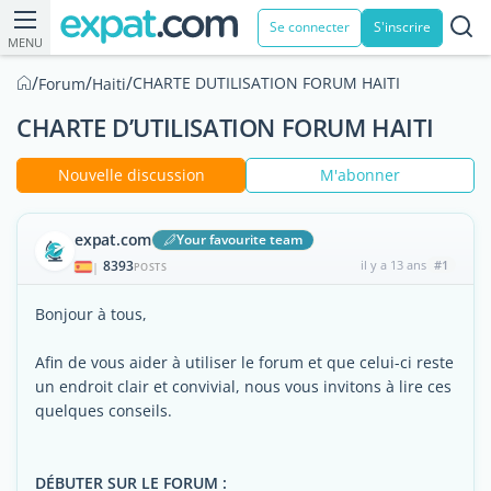
Se connecter
S'inscrire
MENU
/
/
/
CHARTE DUTILISATION FORUM HAITI
Forum
Haiti
CHARTE D’UTILISATION FORUM HAITI
Nouvelle discussion
M'abonner
expat.com
Your favourite team
8393
il y a 13 ans
#1
|
POSTS
Bonjour à tous,
Afin de vous aider à utiliser le forum et que celui-ci reste
un endroit clair et convivial, nous vous invitons à lire ces
quelques conseils.
DÉBUTER SUR LE FORUM :