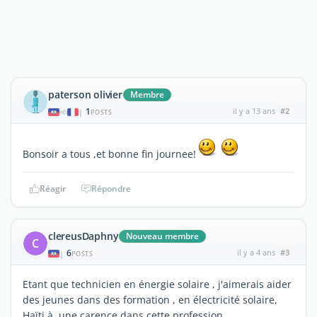
paterson olivier
Membre
1
il y a 13 ans
#2
|
POSTS
Bonsoir a tous ,et bonne fin journee!
Réagir
Répondre
clereusDaphny
Nouveau membre
C
6
il y a 4 ans
#3
|
POSTS
Etant que technicien en énergie solaire , j'aimerais aider
des jeunes dans des formation , en électricité solaire,
Haïti à une carence dans cette profession