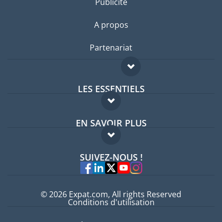
Publicité
A propos
Partenariat
LES ESSENTIELS
Forum expatriés
EN SAVOIR PLUS
Guides pays
FAQ
Offres d'emploi
SUIVEZ-NOUS !
Experts
© 2026 Expat.com, All rights Reserved
Conditions d'utilisation