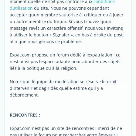
moment quelle ne soit pas contraire aux
conditions
dutilisation
du site. Nous ne pouvons cependant
accepter quun membre sautorise à critiquer ou à juger
un autre membre du forum. Si vous trouvez quun
message revêt un caractère offensif, nous vous invitons
à utiliser le bouton « Signaler », en bas à droite du post,
afin que nous gérions ce problème.
Expat.com propose un forum dédié à lexpatriation : ce
nest ainsi pas lespace adapté pour aborder des sujets
liés à la politique ou à la religion.
Notez que léquipe de modération se réserve le droit
dintervenir et dagir dès quelle estime quil y a
débordement.
RENCONTRES :
Expat.com nest pas un site de rencontres : merci de ne
pas utiliser le forum pour rechercher votre âme-sur !