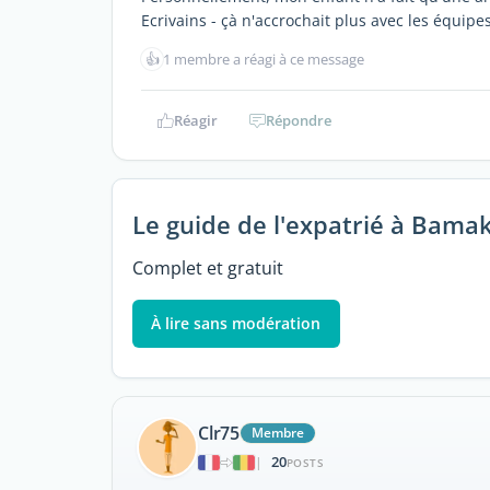
Ecrivains - çà n'accrochait plus avec les équip
👍
1 membre a réagi à ce message
Réagir
Répondre
Le guide de l'expatrié à Bama
Complet et gratuit
À lire sans modération
Clr75
Membre
20
|
POSTS