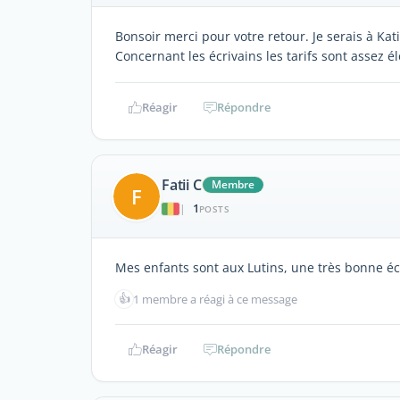
Bonsoir merci pour votre retour. Je serais à Ka
Concernant les écrivains les tarifs sont assez él
Réagir
Répondre
Fatii C
Membre
F
1
|
POSTS
Mes enfants sont aux Lutins, une très bonne é
👍
1 membre a réagi à ce message
Réagir
Répondre