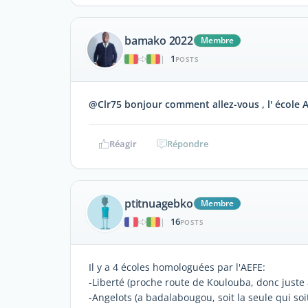
bamako 2022
Membre
1
|
POSTS
@Clr75 bonjour comment allez-vous , l' école A
Réagir
Répondre
ptitnuagebko
Membre
16
|
POSTS
Il y a 4 écoles homologuées par l'AEFE:
-Liberté (proche route de Koulouba, donc juste à 
-Angelots (a badalabougou, soit la seule qui soit