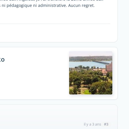
es ni pédagogique ni administrative. Aucun regret.
ko
#3
il y a 3 ans