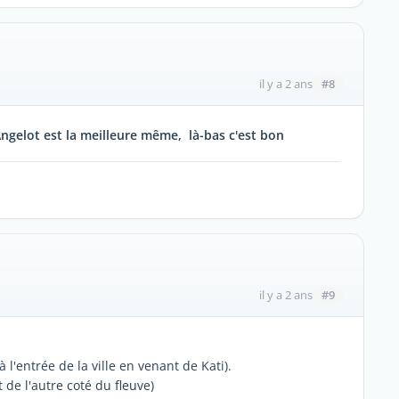
#8
il y a 2 ans
ngelot est la meilleure même, là-bas c'est bon
#9
il y a 2 ans
l'entrée de la ville en venant de Kati).
 de l'autre coté du fleuve)