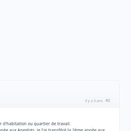
#2
il y a 3 ans
 d'habitation ou quartier de travail.
née aux Angelots, je l'ai transféré la 2ème année aux