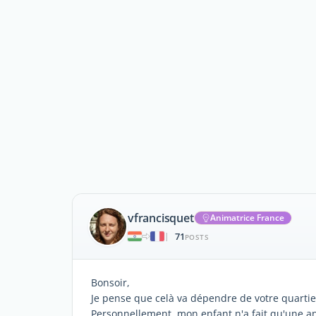
vfrancisquet
Animatrice France
71
|
POSTS
Bonsoir,
Je pense que celà va dépendre de votre quartier
Personnellement, mon enfant n'a fait qu'une an