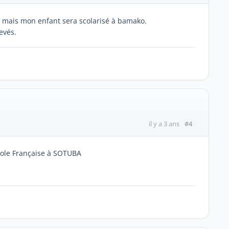
ti mais mon enfant sera scolarisé à bamako.
evés.
#4
il y a 3 ans
cole Française à SOTUBA