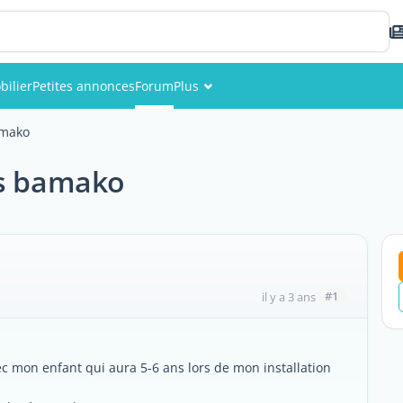
ilier
Petites annonces
Forum
Plus
Événements
amako
Membres
es bamako
Photos
#1
il y a 3 ans
ec mon enfant qui aura 5-6 ans lors de mon installation