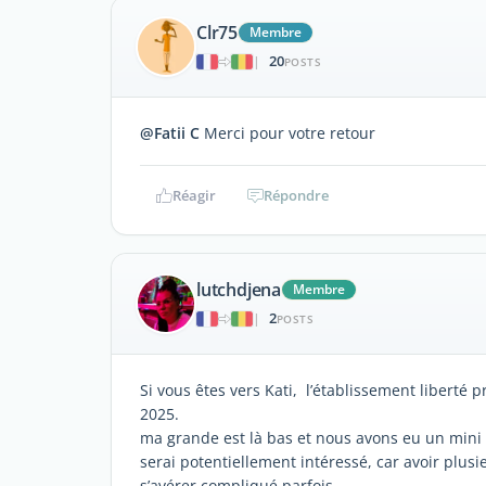
Clr75
Membre
20
|
POSTS
@Fatii C
Merci pour votre retour
Réagir
Répondre
lutchdjena
Membre
2
|
POSTS
Si vous êtes vers Kati, l’établissement liberté
2025.
ma grande est là bas et nous avons eu un mini
serai potentiellement intéressé, car avoir plus
s’avérer compliqué parfois.