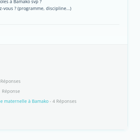
coles à Bamako svp ?
ez-vous ? (programme, discipline...)
 Réponses
1 Réponse
le maternelle à Bamako
- 4 Réponses