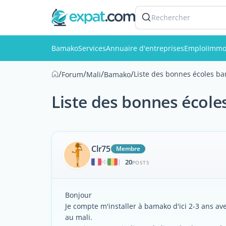
Rechercher
Bamako
Services
Annuaire d'entreprises
Emploi
Immob
/
/
/
/
Liste des bonnes écoles b
Forum
Mali
Bamako
Liste des bonnes écol
Clr75
Membre
20
|
POSTS
Bonjour
Je compte m'installer à bamako d'ici 2-3 ans av
au mali.