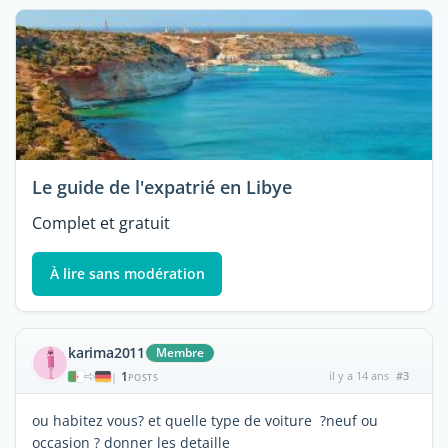
Le guide de l'expatrié en Libye
Complet et gratuit
À lire sans modération
karima2011
Membre
1
il y a 14 ans
#3
|
POSTS
ou habitez vous? et quelle type de voiture ?neuf ou
occasion ? donner les detaille