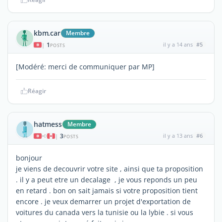
kbm.car
Membre
1
il y a 14 ans
#5
|
POSTS
[Modéré: merci de communiquer par MP]
Réagir
hatmess
Membre
3
il y a 13 ans
#6
|
POSTS
bonjour
je viens de decouvrir votre site , ainsi que ta proposition
. il y a peut etre un decalage , je vous reponds un peu
en retard . bon on sait jamais si votre proposition tient
encore . je veux demarrer un projet d'exportation de
voitures du canada vers la tunisie ou la lybie . si vous