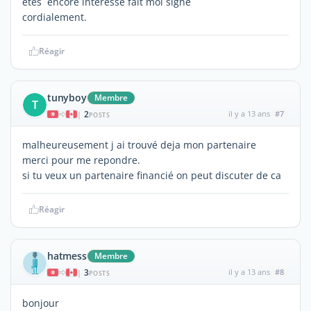
etes encore interessé fait moi signe
cordialement.
Réagir
tunyboy
Membre
T
2
il y a 13 ans
#7
|
POSTS
malheureusement j ai trouvé deja mon partenaire
merci pour me repondre.
si tu veux un partenaire financié on peut discuter de ca
Réagir
hatmess
Membre
3
il y a 13 ans
#8
|
POSTS
bonjour