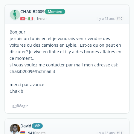
CHAKIB2009
Membre
1
il y a 13 ans
#10
|
POSTS
Bonjour
je suis un tunisien et je voudrais venir vendre des
voitures ou des camions en Lybie.. Est-ce qu'on peut en
discuter? Je vive en Italie et il y a des bonnes affaires en
ce moment..
si vous voulez me contacter par mail mon adresse est:
chakib2009@hotmail.it
merci par avance
Chakib
Réagir
David
ViP
9410
il y a 13 ans
#11
|
POSTS