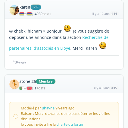
karen
ViP
4030
il y a 12 ans
#14
|
POSTS
@ chebki hicham > Bonjour
Je vous suggère de
déposer une annonce dans la section
Recherche de
partenaires, d'associés en Libye
. Merci. Karen
Réagir
stone 25
Membre
1
il y a 9 ans
#15
|
POSTS
Modéré par
Bhavna
9 years ago
Raison : Merci d'avance de ne pas déterrer les vieilles
discussions.
Je vous invite à lire la
charte du forum