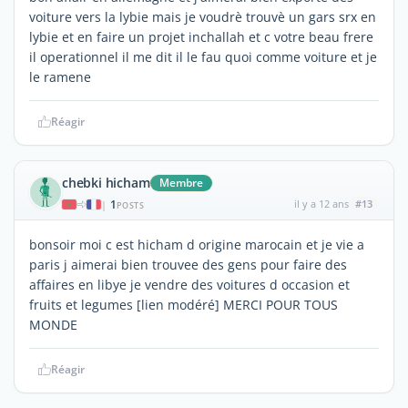
voiture vers la lybie mais je voudrè trouvè un gars srx en
lybie et en faire un projet inchallah et c votre beau frere
il operationnel il me dit il le fau quoi comme voiture et je
le ramene
Réagir
chebki hicham
Membre
1
il y a 12 ans
#13
|
POSTS
bonsoir moi c est hicham d origine marocain et je vie a
paris j aimerai bien trouvee des gens pour faire des
affaires en libye je vendre des voitures d occasion et
fruits et legumes [lien modéré] MERCI POUR TOUS
MONDE
Réagir