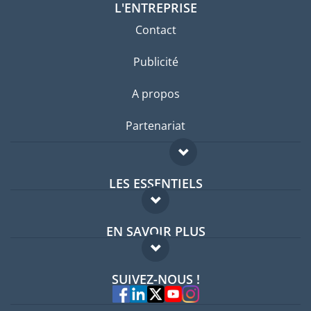
L'ENTREPRISE
Contact
Publicité
A propos
Partenariat
LES ESSENTIELS
Forum expatriés
EN SAVOIR PLUS
Guides pays
FAQ
Offres d'emploi
SUIVEZ-NOUS !
Experts