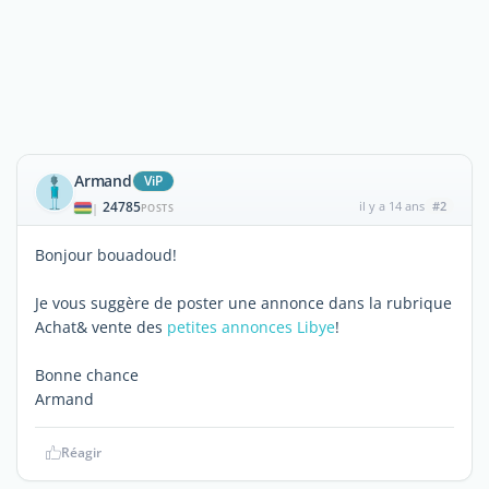
Armand
ViP
24785
il y a 14 ans
#2
|
POSTS
Bonjour bouadoud!
Je vous suggère de poster une annonce dans la rubrique
Achat& vente des
petites annonces Libye
!
Bonne chance
Armand
Réagir