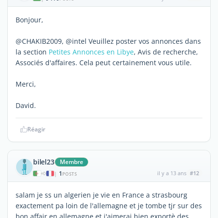
Bonjour,
@CHAKIB2009, @intel Veuillez poster vos annonces dans
la section
Petites Annonces en Libye
, Avis de recherche,
Associés d'affaires. Cela peut certainement vous utile.
Merci,
David.
Réagir
bilel23
Membre
1
il y a 13 ans
#12
|
POSTS
salam je ss un algerien je vie en France a strasbourg
exactement pa loin de l'allemagne et je tombe tjr sur des
bon affair en allemagne et j'aimerai bien exportè des