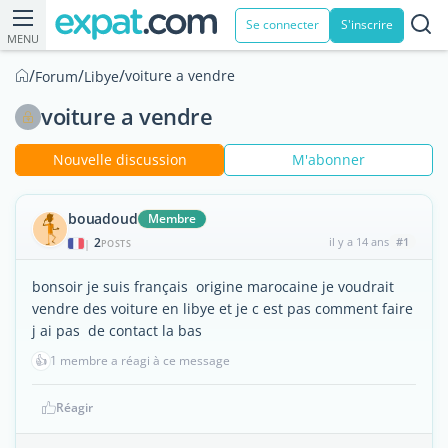
Se connecter
S'inscrire
MENU
/
/
/
voiture a vendre
Forum
Libye
voiture a vendre
Nouvelle discussion
M'abonner
bouadoud
Membre
2
il y a 14 ans
#1
|
POSTS
bonsoir je suis français origine marocaine je voudrait
vendre des voiture en libye et je c est pas comment faire
j ai pas de contact la bas
👍
1 membre a réagi à ce message
Réagir