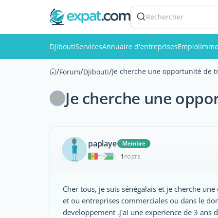
Rechercher
Djibouti
Services
Annuaire d'entreprises
Emploi
Immob
/
/
/
Je cherche une opportunité de tr
Forum
Djibouti
Je cherche une opport
paplaye
Membre
1
|
POSTS
Cher tous, je suis sénégalais et je cherche un
et ou entreprises commerciales ou dans le do
developpement .j'ai une experience de 3 ans da