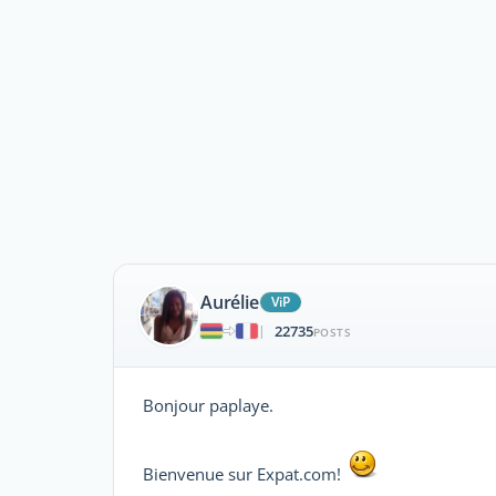
Aurélie
ViP
22735
|
POSTS
Bonjour paplaye.
Bienvenue sur Expat.com!