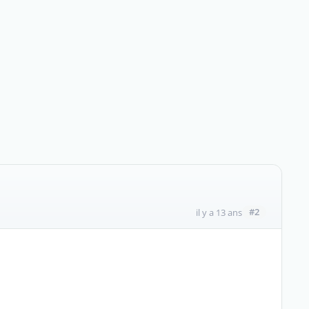
#2
il y a 13 ans