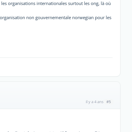
r les organisations internationales surtout les ong, là où
e l'organisation non gouvernementale norwegian pour les
#5
il y a 4 ans