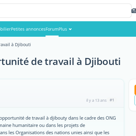
ilier
Petites annonces
Forum
Plus
Événements
avail à Djibouti
Membres
unité de travail à Djibouti
Photos
#1
il y a 13 ans
e opportunité de travail à djibouty dans le cadre des ONG
maine humanitaire ou dans les projets de
ns les Organisations des nations unies ainsi que les