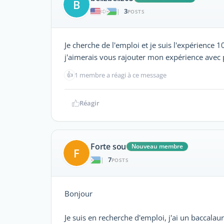
B
3
|
POSTS
Je cherche de l'emploi et je suis l'expérience
j'aimerais vous rajouter mon expérience avec p
👍
1 membre a réagi à ce message
Réagir
Forte sou
Nouveau membre
F
7
|
POSTS
Bonjour
Je suis en recherche d'emploi, j'ai un baccalau