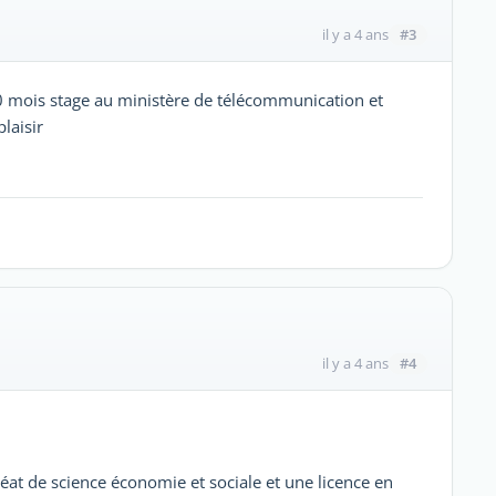
#3
il y a 4 ans
 10 mois stage au ministère de télécommunication et
laisir
#4
il y a 4 ans
réat de science économie et sociale et une licence en