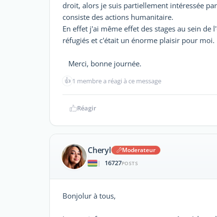
droit, alors je suis partiellement intéressée pa
consiste des actions humanitaire.
En effet j'ai même effet des stages au sein d
réfugiés et c'était un énorme plaisir pour moi.
Merci, bonne journée.
👍
1 membre a réagi à ce message
Réagir
Cheryl
Moderateur
16727
|
POSTS
Bonjolur à tous,