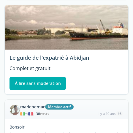
Le guide de l'expatrié à Abidjan
Complet et gratuit
À lire sans modération
mariebernar
Membre actif
38
il y a 10 ans
#3
|
POSTS
Bonsoir