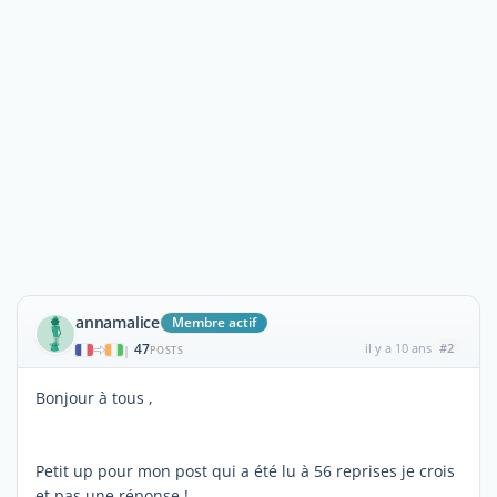
annamalice
Membre actif
47
il y a 10 ans
#2
|
POSTS
Bonjour à tous ,
Petit up pour mon post qui a été lu à 56 reprises je crois
et pas une réponse !