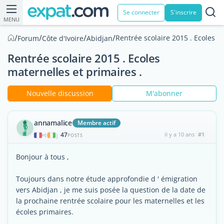
Se connecter
S'inscrire
MENU
/
/
/
/
Rentrée scolaire 2015 . Ecoles m
Forum
Côte d'Ivoire
Abidjan
Rentrée scolaire 2015 . Ecoles
maternelles et primaires .
Nouvelle discussion
M'abonner
annamalice
Membre actif
47
il y a 10 ans
#1
|
POSTS
Bonjour à tous ,
Toujours dans notre étude approfondie d ' émigration
vers Abidjan , je me suis posée la question de la date de
la prochaine rentrée scolaire pour les maternelles et les
écoles primaires.