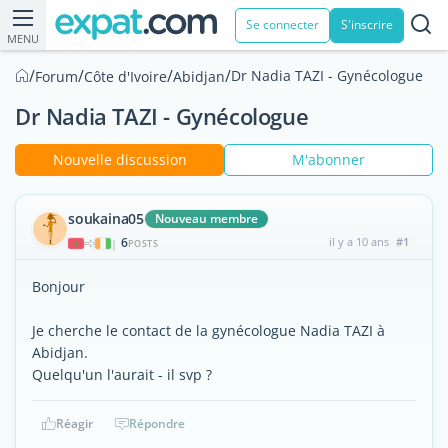
Se connecter
S'inscrire
MENU
/
/
/
/
Dr Nadia TAZI - Gynécologue
Forum
Côte d'Ivoire
Abidjan
Dr Nadia TAZI - Gynécologue
Nouvelle discussion
M'abonner
soukaina05
Nouveau membre
6
il y a 10 ans
#1
|
POSTS
Bonjour
Je cherche le contact de la gynécologue Nadia TAZI à
Abidjan.
Quelqu'un l'aurait - il svp ?
Réagir
Répondre