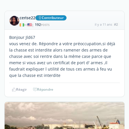
cerise22
Contributeur
192
il y a 11 ans
#2
|
POSTS
Bonjour Jld67
vous venez de. Répondre a votre préoccupation,si déjà
la chasse est interdite alors ramener des armes de
chasse avec soi rentre dans la même case parce que
meme si vous avez un certificat de port d' armes ,il
faudrait expliquer l utilité de tous ces armes à feu vu
que la chasse est interdite
Réagir
Répondre