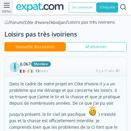
Se connecter
S'inscrire
MENU
/
/
/
/
Loisirs pas très ivoiriens
Forum
Côte d'Ivoire
Abidjan
Loisirs pas très ivoiriens
Nouvelle discussion
M'abonner
JLD67
Membre
12
il y a 11 ans
#1
|
POSTS
Dans le cadre de notre projet en Côte d'Ivoire il y a un
problème qui me dérange et qui concerne les loisirs. Il
se trouve que j'aime le tir et la chasse et que je pratique
depuis de nombreuses années. De ce que j'ai pu voir
jusqu'à présent, le tir civil (et pacifique
) n'existe
pas et la chasse est officiellement interdite. Je
comprends bien que les problèmes de la CI font que le