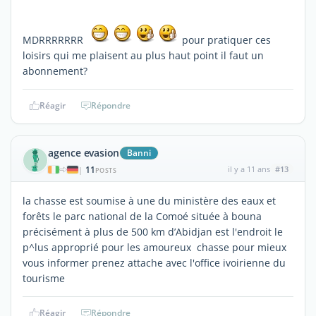
MDRRRRRRR
pour pratiquer ces
loisirs qui me plaisent au plus haut point il faut un
abonnement?
Réagir
Répondre
agence evasion
Banni
11
il y a 11 ans
#13
|
POSTS
la chasse est soumise à une du ministère des eaux et
forêts le parc national de la Comoé située à bouna
précisément à plus de 500 km d’Abidjan est l'endroit le
p^lus approprié pour les amoureux chasse pour mieux
vous informer prenez attache avec l'office ivoirienne du
tourisme
Réagir
Répondre