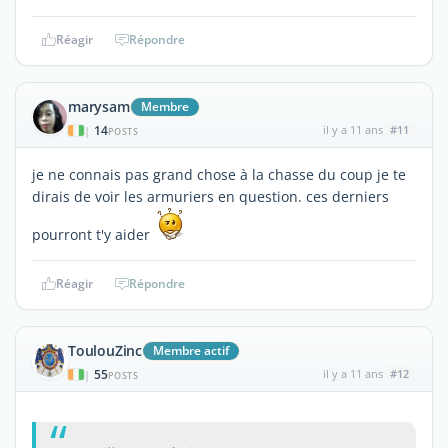
Réagir
Répondre
marysam
Membre
14
il y a 11 ans
#11
|
POSTS
je ne connais pas grand chose à la chasse du coup je te
dirais de voir les armuriers en question. ces derniers
pourront t'y aider
Réagir
Répondre
ToulouZinc
Membre actif
55
il y a 11 ans
#12
|
POSTS