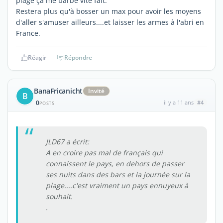
plage ça me barbe vite fait.
Restera plus qu'à bosser un max pour avoir les moyens
d'aller s'amuser ailleurs....et laisser les armes à l'abri en
France.
Réagir
Répondre
BanaFricanicht
Invité
B
0
il y a 11 ans
#4
POSTS
JLD67 a écrit:
A en croire pas mal de français qui
connaissent le pays, en dehors de passer
ses nuits dans des bars et la journée sur la
plage....c'est vraiment un pays ennuyeux à
souhait.
.