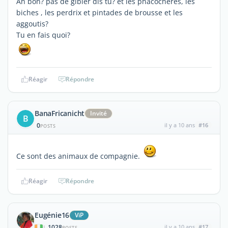
Ah bon? pas de gibier dis tu? et les phacochères, les
biches , les perdrix et pintades de brousse et les
aggoutis?
Tu en fais quoi?
Réagir
Répondre
BanaFricanicht
Invité
B
0
il y a 10 ans
#16
POSTS
Ce sont des animaux de compagnie.
Réagir
Répondre
Eugénie16
ViP
1028
il y a 10 ans
#17
|
POSTS