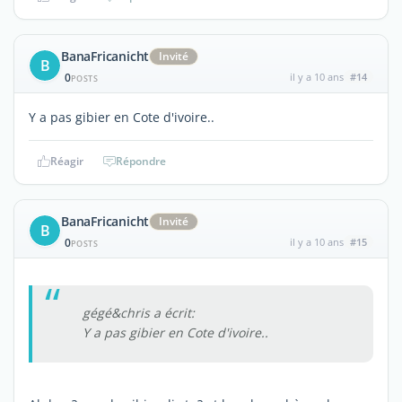
BanaFricanicht
Invité
B
0
il y a 10 ans
#14
POSTS
Y a pas gibier en Cote d'ivoire..
Réagir
Répondre
BanaFricanicht
Invité
B
0
il y a 10 ans
#15
POSTS
gégé&chris a écrit:
Y a pas gibier en Cote d'ivoire..