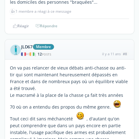
les domiciles des personnes "braquées"...
👍
1 membre a réagi à ce message
Réagir
Répondre
JLD67
Membre
12
il y a 11 ans
#8
|
POSTS
On va pas relancer de vieux débats anti-chasse ou anti-
tir qui sont maintenant heureusement dépassés en
France et dans de nombreux pays où un équilibre viable
a été trouvé.
Le macramé à la place de la chasse ça fait très années
70 où on a entendu des propos du même genre.
Tout ceci dit sans méchanceté
, d'autant qu'on
peut comprendre que dans un pays encore en partie
instable, l'usage pacifique des armes est probablement