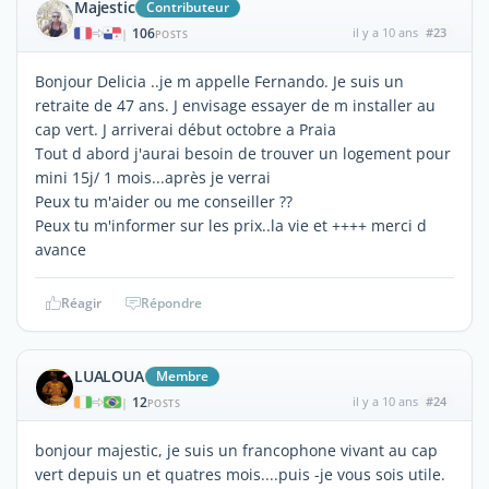
Majestic
Contributeur
106
il y a 10 ans
#23
|
POSTS
Bonjour Delicia ..je m appelle Fernando. Je suis un
retraite de 47 ans. J envisage essayer de m installer au
cap vert. J arriverai début octobre a Praia
Tout d abord j'aurai besoin de trouver un logement pour
mini 15j/ 1 mois...après je verrai
Peux tu m'aider ou me conseiller ??
Peux tu m'informer sur les prix..la vie et ++++ merci d
avance
Réagir
Répondre
LUALOUA
Membre
12
il y a 10 ans
#24
|
POSTS
bonjour majestic, je suis un francophone vivant au cap
vert depuis un et quatres mois....puis -je vous sois utile.