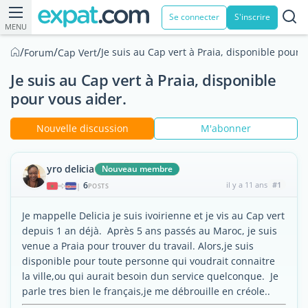
Se connecter
S'inscrire
MENU
/
/
/
Je suis au Cap vert à Praia, disponible pour 
Forum
Cap Vert
Je suis au Cap vert à Praia, disponible
pour vous aider.
Nouvelle discussion
M'abonner
yro delicia
Nouveau membre
6
il y a 11 ans
#1
|
POSTS
Je mappelle Delicia je suis ivoirienne et je vis au Cap vert
depuis 1 an déjà. Après 5 ans passés au Maroc, je suis
venue a Praia pour trouver du travail. Alors,je suis
disponible pour toute personne qui voudrait connaitre
la ville,ou qui aurait besoin dun service quelconque. Je
parle tres bien le français,je me débrouille en créole..