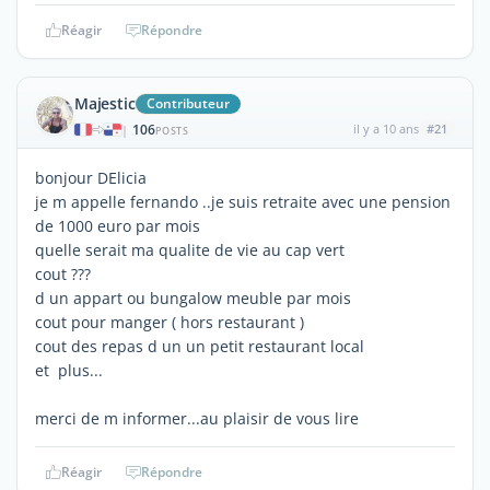
Réagir
Répondre
Majestic
Contributeur
106
il y a 10 ans
#21
|
POSTS
bonjour DElicia
je m appelle fernando ..je suis retraite avec une pension
de 1000 euro par mois
quelle serait ma qualite de vie au cap vert
cout ???
d un appart ou bungalow meuble par mois
cout pour manger ( hors restaurant )
cout des repas d un un petit restaurant local
et plus...
merci de m informer...au plaisir de vous lire
Réagir
Répondre