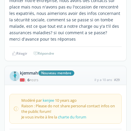
monter notre entreprise, nous avons des contacts sur
place mais nous n'avons pas eu l'occasion de rencontré
les expatriés, nous aimerions avoir des infos concernant
la sécurité sociale, comment sa se passe si on tombe
malade, est ce que tout est a notre charge ou y'a t'il des
assurances maladies? si oui comment a se passe?
merci d'avance pour tes réponses
Réagir
Répondre
kjemmah
Nouveau membre
6
il y a 10 ans
#29
|
POSTS
Modéré par
kenjee
10 years ago
Raison : Please do not share personal contact infos on
the public forum!
Je vous invite à lire la
charte du forum