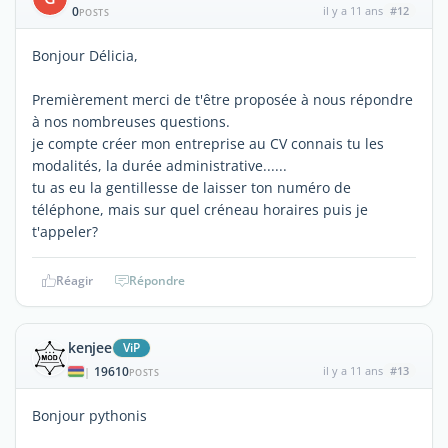
0
il y a 11 ans
#12
POSTS
Bonjour Délicia,
Premièrement merci de t'être proposée à nous répondre
à nos nombreuses questions.
je compte créer mon entreprise au CV connais tu les
modalités, la durée administrative......
tu as eu la gentillesse de laisser ton numéro de
téléphone, mais sur quel créneau horaires puis je
t'appeler?
Réagir
Répondre
kenjee
ViP
19610
il y a 11 ans
#13
|
POSTS
Bonjour pythonis