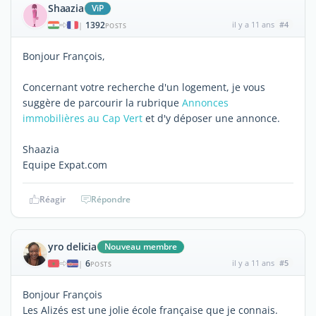
Shaazia
ViP
1392
il y a 11 ans
#4
|
POSTS
Bonjour François,
Concernant votre recherche d'un logement, je vous
suggère de parcourir la rubrique
Annonces
immobilières au Cap Vert
et d'y déposer une annonce.
Shaazia
Equipe Expat.com
Réagir
Répondre
yro delicia
Nouveau membre
6
il y a 11 ans
#5
|
POSTS
Bonjour François
Les Alizés est une jolie école française que je connais.