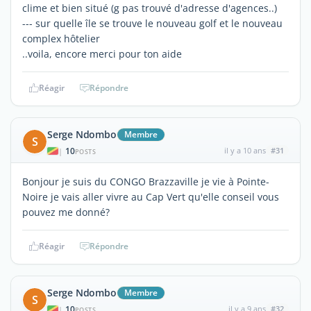
clime et bien situé (g pas trouvé d'adresse d'agences..)
--- sur quelle île se trouve le nouveau golf et le nouveau
complex hôtelier
..voila, encore merci pour ton aide
Réagir
Répondre
Serge Ndombo
Membre
S
10
il y a 10 ans
#31
|
POSTS
Bonjour je suis du CONGO Brazzaville je vie à Pointe-
Noire je vais aller vivre au Cap Vert qu'elle conseil vous
pouvez me donné?
Réagir
Répondre
Serge Ndombo
Membre
S
10
il y a 9 ans
#32
|
POSTS