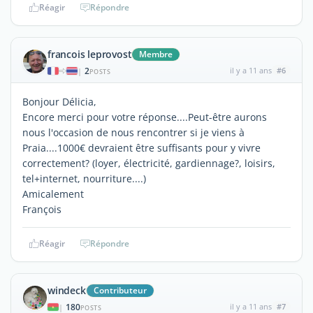
Réagir
Répondre
francois leprovost
Membre
2
il y a 11 ans
#6
|
POSTS
Bonjour Délicia,
Encore merci pour votre réponse....Peut-être aurons
nous l'occasion de nous rencontrer si je viens à
Praia....1000€ devraient être suffisants pour y vivre
correctement? (loyer, électricité, gardiennage?, loisirs,
tel+internet, nourriture....)
Amicalement
François
Réagir
Répondre
windeck
Contributeur
180
il y a 11 ans
#7
|
POSTS