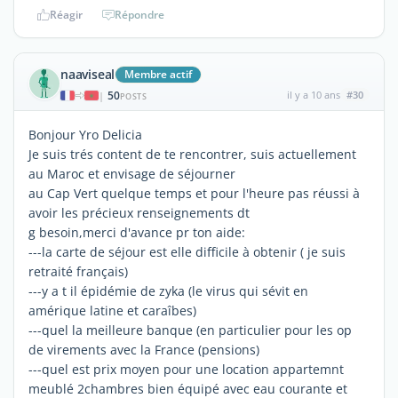
Réagir
Répondre
naaviseal
Membre actif
50
il y a 10 ans
#30
|
POSTS
Bonjour Yro Delicia
Je suis trés content de te rencontrer, suis actuellement
au Maroc et envisage de séjourner
au Cap Vert quelque temps et pour l'heure pas réussi à
avoir les précieux renseignements dt
g besoin,merci d'avance pr ton aide:
---la carte de séjour est elle difficile à obtenir ( je suis
retraité français)
---y a t il épidémie de zyka (le virus qui sévit en
amérique latine et caraîbes)
---quel la meilleure banque (en particulier pour les op
de virements avec la France (pensions)
---quel est prix moyen pour une location appartemnt
meublé 2chambres bien équipé avec eau courante et