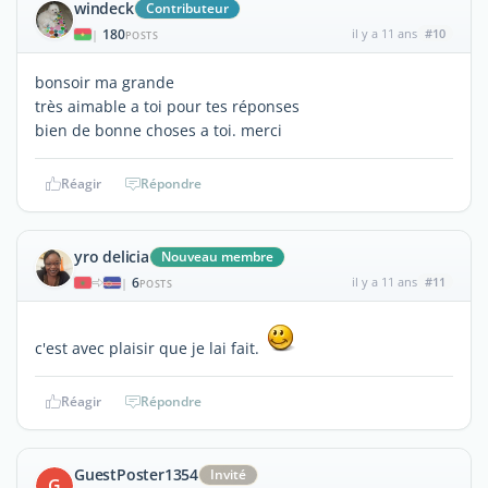
windeck
Contributeur
180
il y a 11 ans
#10
|
POSTS
bonsoir ma grande
très aimable a toi pour tes réponses
bien de bonne choses a toi. merci
Réagir
Répondre
yro delicia
Nouveau membre
6
il y a 11 ans
#11
|
POSTS
c'est avec plaisir que je lai fait.
Réagir
Répondre
GuestPoster1354
Invité
G