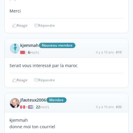
Merci
Réagir
Répondre
kjemmah
Nouveau membre
6
il y a 10 ans
#19
|
POSTS
Serait vous interessé par la maroc
Réagir
Répondre
jfauteux2006
Membre
22
il y a 10 ans
#20
|
POSTS
kjemmah
donne moi ton courriel