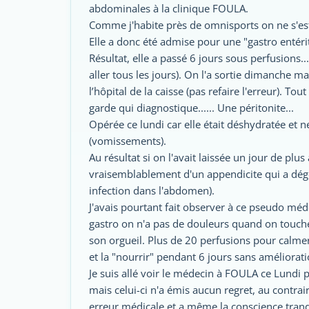
abdominales à la clinique FOULA.
Comme j'habite près de omnisports on ne s'est
Elle a donc été admise pour une "gastro entérite
Résultat, elle a passé 6 jours sous perfusions.
aller tous les jours). On l'a sortie dimanche ma
l’hôpital de la caisse (pas refaire l'erreur). T
garde qui diagnostique...... Une péritonite...
Opérée ce lundi car elle était déshydratée et 
(vomissements).
Au résultat si on l'avait laissée un jour de plus à
vraisemblablement d'un appendicite qui a dég
infection dans l'abdomen).
J'avais pourtant fait observer à ce pseudo mé
gastro on n'a pas de douleurs quand on touche 
son orgueil. Plus de 20 perfusions pour calmer
et la "nourrir" pendant 6 jours sans améliorati
Je suis allé voir le médecin à FOULA ce Lundi p
mais celui-ci n'a émis aucun regret, au contra
erreur médicale et a même la conscience tranqu