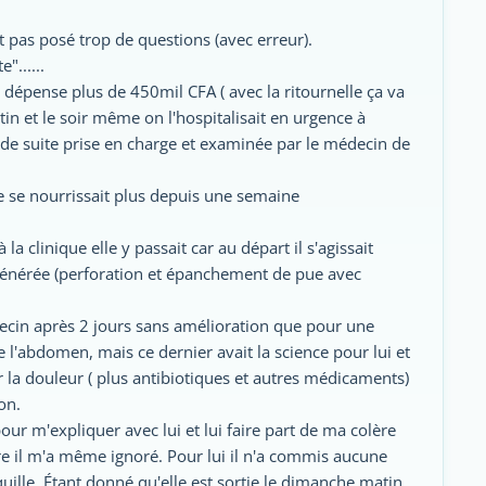
 pas posé trop de questions (avec erreur).
"......
.. dépense plus de 450mil CFA ( avec la ritournelle ça va
tin et le soir même on l'hospitalisait en urgence à
out de suite prise en charge et examinée par le médecin de
ne se nourrissait plus depuis une semaine
 la clinique elle y passait car au départ il s'agissait
énérée (perforation et épanchement de pue avec
decin après 2 jours sans amélioration que pour une
l'abdomen, mais ce dernier avait la science pour lui et
 la douleur ( plus antibiotiques et autres médicaments)
on.
our m'expliquer avec lui et lui faire part de ma colère
ire il m'a même ignoré. Pour lui il n'a commis aucune
ille. Étant donné qu'elle est sortie le dimanche matin