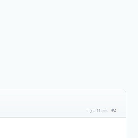
#2
il y a 11 ans