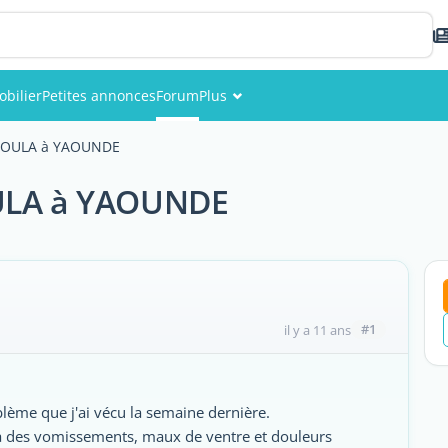
bilier
Petites annonces
Forum
Plus
Événements
 FOULA à YAOUNDE
Membres
OULA à YAOUNDE
Photos
#1
il y a 11 ans
blème que j'ai vécu la semaine dernière.
 à des vomissements, maux de ventre et douleurs