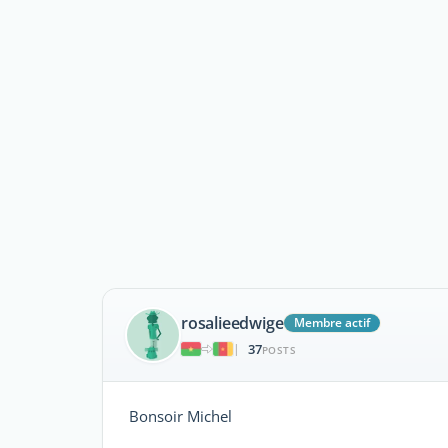
rosalieedwige
Membre actif
37
|
POSTS
Bonsoir Michel