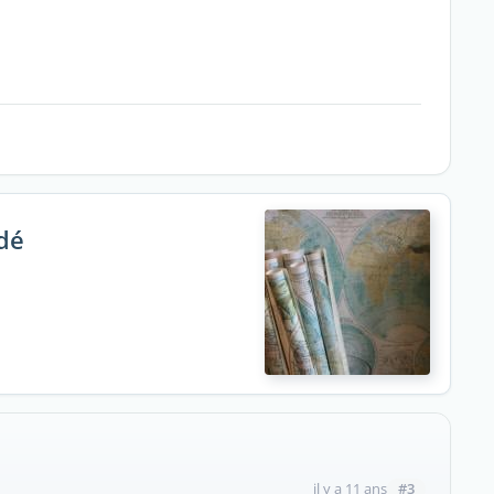
dé
#3
il y a 11 ans