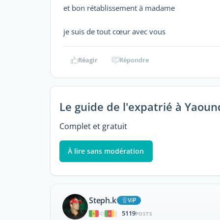
et bon rétablissement à madame
je suis de tout cœur avec vous
Réagir
Répondre
Le guide de l'expatrié à Yaoun
Complet et gratuit
À lire sans modération
Steph.k
ViP
5119
|
POSTS