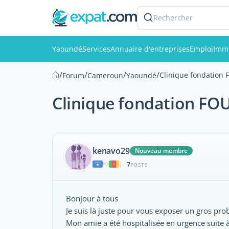
Rechercher
Yaoundé
Services
Annuaire d'entreprises
Emploi
Immo
/
/
/
/
Clinique fondation
Forum
Cameroun
Yaoundé
Clinique fondation F
kenavo29
Nouveau membre
7
|
POSTS
Bonjour à tous
Je suis là juste pour vous exposer un gros pro
Mon amie a été hospitalisée en urgence suite