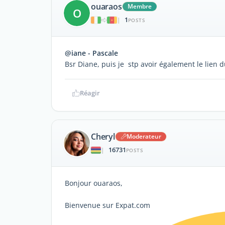
ouaraos
Membre
O
1
|
POSTS
@iane - Pascale
Bsr Diane, puis je stp avoir également le lien 
Réagir
Cheryl
Moderateur
16731
|
POSTS
Bonjour ouaraos,
Bienvenue sur Expat.com