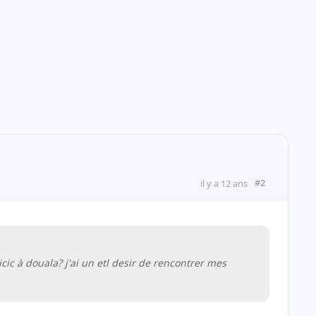
#2
il y a 12 ans
s icic à douala? j'ai un etl desir de rencontrer mes