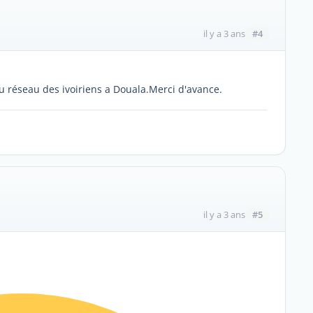
#4
il y a 3 ans
du réseau des ivoiriens a Douala.Merci d'avance.
#5
il y a 3 ans