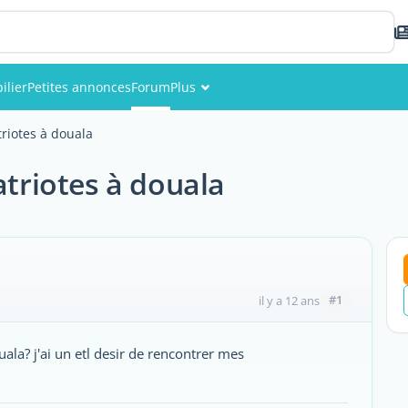
ilier
Petites annonces
Forum
Plus
Événements
riotes à douala
Membres
triotes à douala
Photos
#1
il y a 12 ans
douala? j'ai un etl desir de rencontrer mes