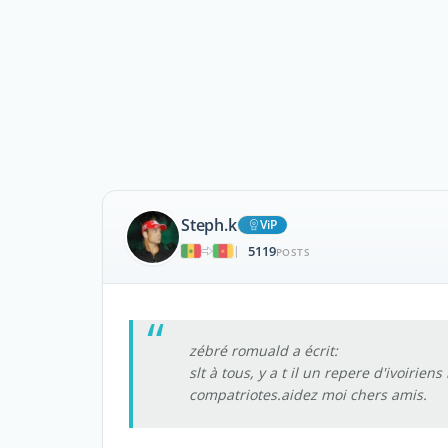
Steph.k
ViP
5119
|
POSTS
zébré romuald a écrit:
slt à tous, y a t il un repere d'ivoirien
compatriotes.aidez moi chers amis.