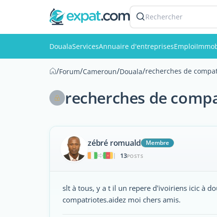
Rechercher
Douala
Services
Annuaire d'entreprises
Emploi
Immob
/
/
/
/
recherches de compat
Forum
Cameroun
Douala
recherches de compa
zébré romuald
Membre
13
|
POSTS
slt à tous, y a t il un repere d'ivoiriens icic à 
compatriotes.aidez moi chers amis.