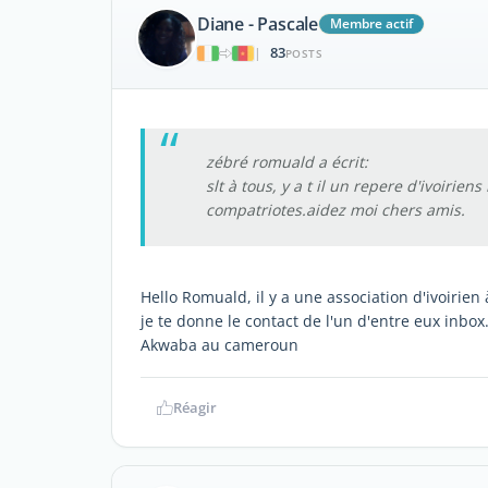
Diane - Pascale
Membre actif
83
|
POSTS
zébré romuald a écrit:
slt à tous, y a t il un repere d'ivoirien
compatriotes.aidez moi chers amis.
Hello Romuald, il y a une association d'ivoirien
je te donne le contact de l'un d'entre eux inbox
Akwaba au cameroun
Réagir