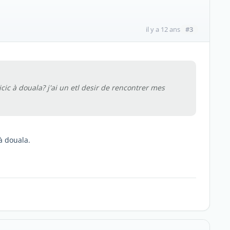
#3
il y a 12 ans
s icic à douala? j'ai un etl desir de rencontrer mes
 à douala.
.