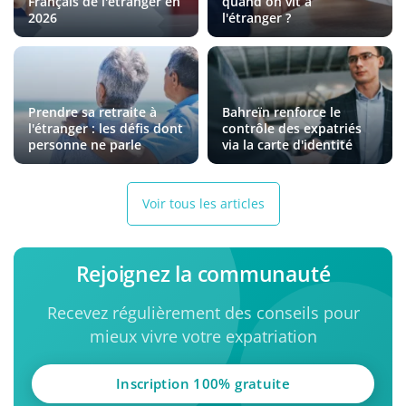
Français de l'étranger en
quand on vit à
2026
l'étranger ?
Prendre sa retraite à
Bahreïn renforce le
l'étranger : les défis dont
contrôle des expatriés
personne ne parle
via la carte d'identité
Voir tous les articles
Rejoignez la communauté
Recevez régulièrement des conseils pour
mieux vivre votre expatriation
Inscription 100% gratuite