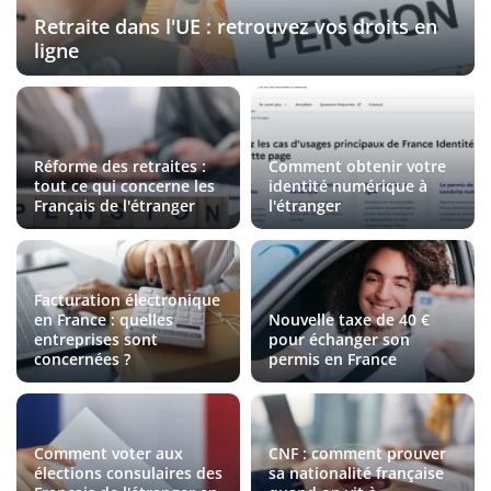
Retraite dans l'UE : retrouvez vos droits en
ligne
Réforme des retraites :
Comment obtenir votre
tout ce qui concerne les
identité numérique à
Français de l'étranger
l'étranger
Facturation électronique
en France : quelles
Nouvelle taxe de 40 €
entreprises sont
pour échanger son
concernées ?
permis en France
Comment voter aux
CNF : comment prouver
élections consulaires des
sa nationalité française