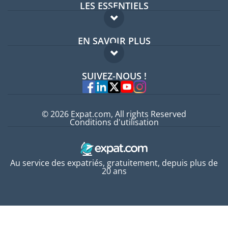
LES ESSENTIELS
Forum expatriés
EN SAVOIR PLUS
Guides pays
FAQ
Offres d'emploi
SUIVEZ-NOUS !
Experts
© 2026 Expat.com, All rights Reserved
Conditions d'utilisation
Au service des expatriés, gratuitement, depuis plus de
20 ans