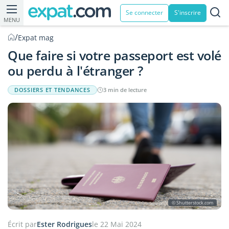
Se connecter
S'inscrire
MENU
/
Expat mag
Que faire si votre passeport est volé
ou perdu à l'étranger ?
DOSSIERS ET TENDANCES
3 min de lecture
© Shutterstock.com
Écrit par
Ester Rodrigues
le 22 Mai 2024