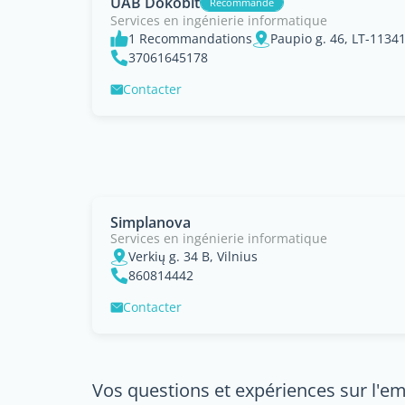
UAB Dokobit
Recommandé
Services en ingénierie informatique
1 Recommandations
Paupio g. 46, LT-11341
37061645178
Contacter
Simplanova
Services en ingénierie informatique
Verkių g. 34 B, Vilnius
860814442
Contacter
Vos questions et expériences sur l'em