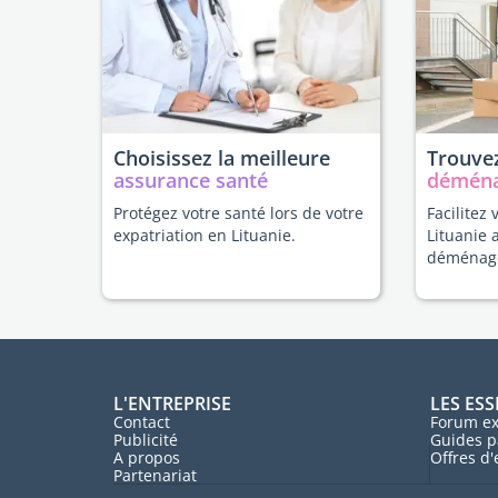
Choisissez la meilleure
Trouvez
assurance santé
démén
Protégez votre santé lors de votre
Facilitez 
expatriation en Lituanie.
Lituanie 
déménag
L'ENTREPRISE
LES ESS
Contact
Forum ex
Publicité
Guides p
A propos
Offres d
Partenariat