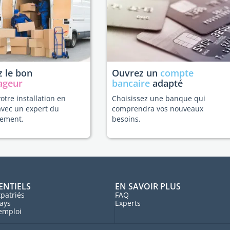
 le bon
Ouvrez un
compte
ageur
bancaire
adapté
votre installation en
Choisissez une banque qui
avec un expert du
comprendra vos nouveaux
ement.
besoins.
ENTIELS
EN SAVOIR PLUS
patriés
FAQ
ays
Experts
'emploi