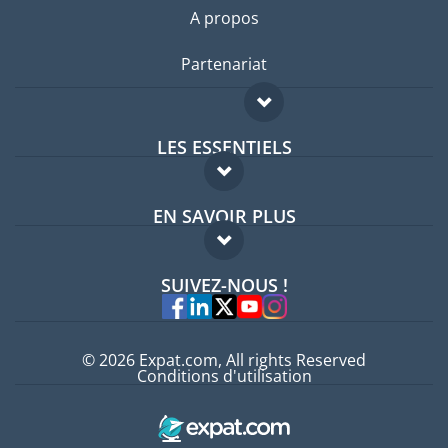
A propos
Partenariat
LES ESSENTIELS
Forum expatriés
EN SAVOIR PLUS
Guides pays
FAQ
Offres d'emploi
SUIVEZ-NOUS !
Experts
© 2026 Expat.com, All rights Reserved
Conditions d'utilisation