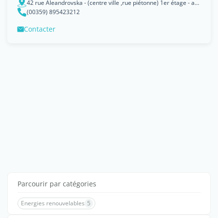
42 rue Aleandrovska - (centre ville ,rue piétonne) 1er étage - au dessus du bureau de JPL-BG immobilier, Bourgas
(00359) 895423212
Contacter
Parcourir par catégories
Energies renouvelables
5