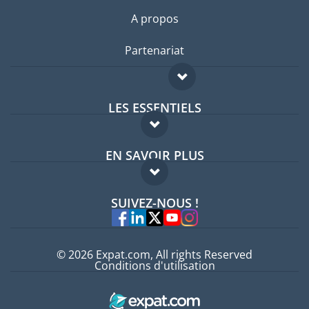
A propos
Partenariat
LES ESSENTIELS
Forum expatriés
EN SAVOIR PLUS
Guides pays
FAQ
Offres d'emploi
SUIVEZ-NOUS !
Experts
© 2026 Expat.com, All rights Reserved
Conditions d'utilisation