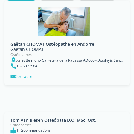
Gaëtan CHOMAT Ostéopathe en Andorre
Gaëtan CHOMAT
Ostéopathes
Xalet Belmont- Carretera de la Rabassa AD600 -, Aubinyà, Sant Julià de Loria
+376373584
Contacter
Tom Van Biesen Osteópata D.O. MSc. Ost.
Ostéopathes
1 Recommandations