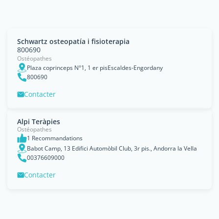
Schwartz osteopatía i fisioterapia
800690
Ostéopathes
Plaza coprinceps N°1, 1 er pisEscaldes-Engordany
800690
Contacter
Alpi Teràpies
Ostéopathes
1 Recommandations
Babot Camp, 13 Edifici Automòbil Club, 3r pis., Andorra la Vella
00376609000
Contacter