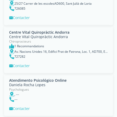
25/27 Carrer de les escolesAD600, Sant Julià de Loria
726085
Contacter
Centre Vital Quiropràctic Andorra
Centre Vital Quiropràctic Andorra
Chiropracteurs
1 Recommandations
Av. Nacions Unides 16, Edifici Prat de Patrona, Loc. 1, AD700, Escaldes-Engordany, Principat d´Andorra
727282
Contacter
Atendimento Psicológico Online
Daniela Rocha Lopes
Psychologues
, ---
---
Contacter