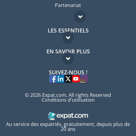
Partenariat
LES ESSENTIELS
Forum expatriés
EN SAVOIR PLUS
Guides pays
FAQ
Offres d'emploi
SUIVEZ-NOUS !
Experts
© 2026 Expat.com, All rights Reserved
Conditions d'utilisation
Au service des expatriés, gratuitement, depuis plus de
20 ans