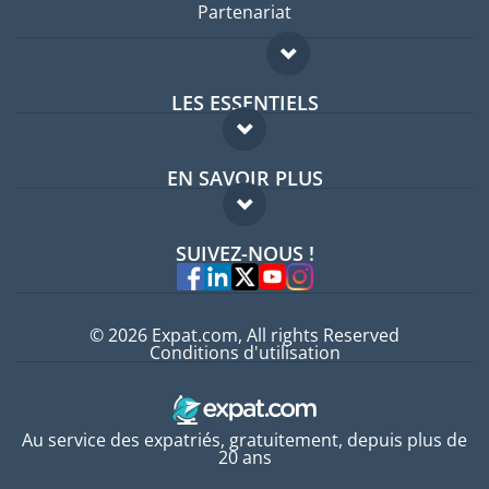
Partenariat
LES ESSENTIELS
Forum expatriés
EN SAVOIR PLUS
Guides pays
FAQ
Offres d'emploi
SUIVEZ-NOUS !
Experts
© 2026 Expat.com, All rights Reserved
Conditions d'utilisation
Au service des expatriés, gratuitement, depuis plus de
20 ans