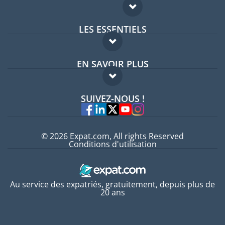
LES ESSENTIELS
Forum expatriés
EN SAVOIR PLUS
Guides pays
FAQ
Offres d'emploi
SUIVEZ-NOUS !
Experts
© 2026 Expat.com, All rights Reserved
Conditions d'utilisation
Au service des expatriés, gratuitement, depuis plus de
20 ans