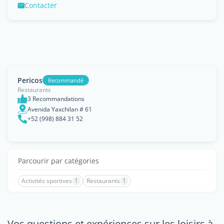
Contacter
Pericos
Recommandé
Restaurants
3 Recommandations
Avenida Yaxchilan # 61
+52 (998) 884 31 52
Parcourir par catégories
Activités sportives
1
Restaurants
1
Vos questions et expériences sur les loisirs à