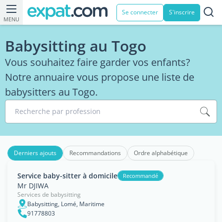
Se connecter
S'inscrire
MENU
Babysitting au Togo
Vous souhaitez faire garder vos enfants?
Notre annuaire vous propose une liste de
babysitters au Togo.
Recherche par profession
Derniers ajouts
Recommandations
Ordre alphabétique
Service baby-sitter à domicile
Recommandé
Mr DJIWA
Services de babysitting
Babysitting, Lomé, Maritime
91778803