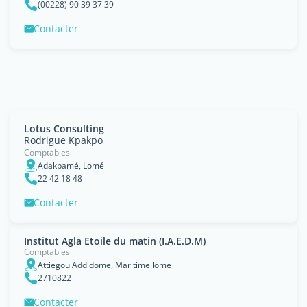
(00228) 90 39 37 39
Contacter
Lotus Consulting
Rodrigue Kpakpo
Comptables
Adakpamé, Lomé
22 42 18 48
Contacter
Institut Agla Etoile du matin (I.A.E.D.M)
Comptables
Attiegou Addidome, Maritime lome
2710822
Contacter