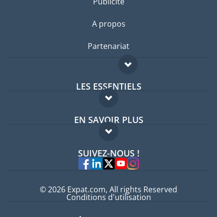
Publicité
A propos
Partenariat
LES ESSENTIELS
Forum expatriés
EN SAVOIR PLUS
Guides pays
FAQ
Offres d'emploi
SUIVEZ-NOUS !
Experts
© 2026 Expat.com, All rights Reserved
Conditions d'utilisation