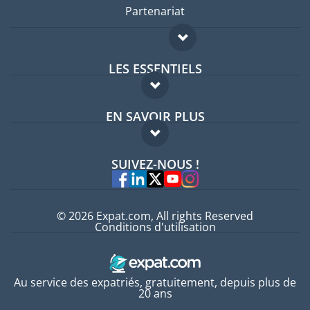
Partenariat
LES ESSENTIELS
Forum expatriés
EN SAVOIR PLUS
Guides pays
FAQ
Offres d'emploi
SUIVEZ-NOUS !
Experts
© 2026 Expat.com, All rights Reserved
Conditions d'utilisation
Au service des expatriés, gratuitement, depuis plus de
20 ans