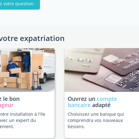
z votre question
votre expatriation
 le bon
Ouvrez un
compte
ageur
bancaire
adapté
votre installation à l'Ile
Choisissez une banque qui
avec un expert du
comprendra vos nouveaux
ement.
besoins.