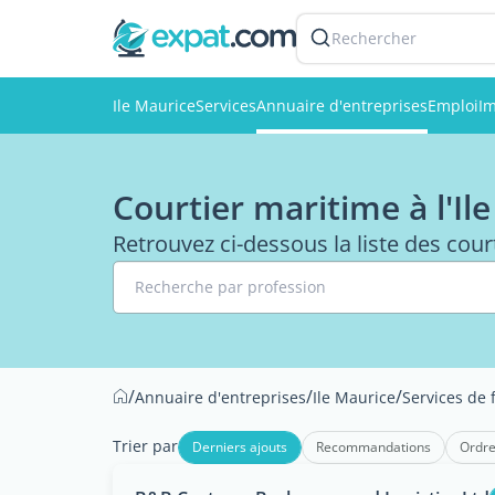
Rechercher
Ile Maurice
Services
Annuaire d'entreprises
Emploi
Im
Courtier maritime à l'Il
Retrouvez ci-dessous la liste des cour
Recherche par profession
/
/
/
Annuaire d'entreprises
Ile Maurice
Services de 
Trier par
Derniers ajouts
Recommandations
Ordre