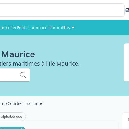
mobilier
Petites annonces
Forum
Plus
Événements
e Maurice
Membres
tiers maritimes à l'Ile Maurice.
Photos
/
Courtier maritime
fret
 alphabétique