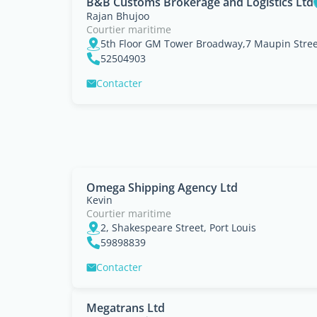
B&B Customs Brokerage and Logistics Ltd
Rajan Bhujoo
Courtier maritime
5th Floor GM Tower Broadway,7 Maupin Street
52504903
Contacter
Omega Shipping Agency Ltd
Kevin
Courtier maritime
2, Shakespeare Street, Port Louis
59898839
Contacter
Megatrans Ltd