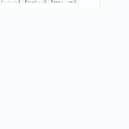
Coursiers
4
Fret aérien
3
Fret maritime
6