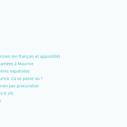
ien (en français et appostillé)
plantées à Maurice
ières expatriées
urice. Ca se passe où ?
cien par procuration
ti zil)
s