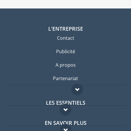
L'ENTREPRISE
Contact
Publicité
A propos
Partenariat
LES ESSENTIELS
Forum expatriés
EN SAVOIR PLUS
Guides pays