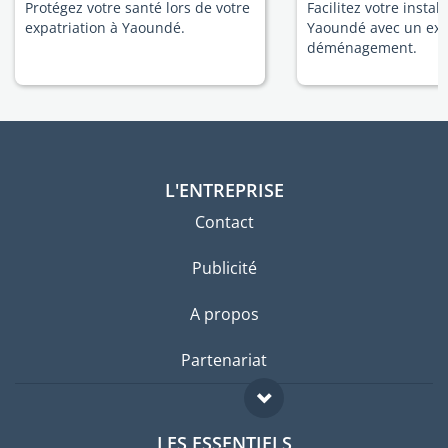
Protégez votre santé lors de votre
Facilitez votre install
expatriation à Yaoundé.
Yaoundé avec un exp
déménagement.
L'ENTREPRISE
Contact
Publicité
A propos
Partenariat
LES ESSENTIELS