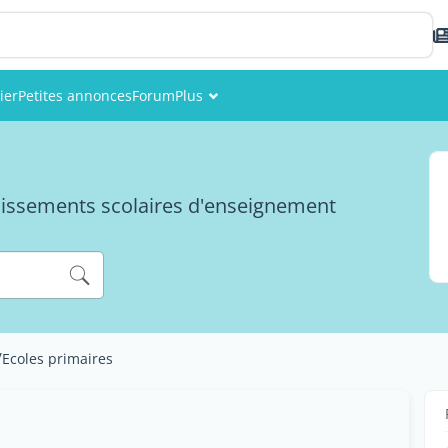
ier
Petites annonces
Forum
Plus
Événements
Membres
blissements scolaires d'enseignement
Photos
/
Ecoles primaires