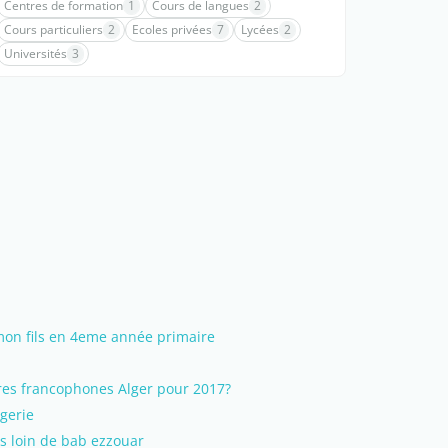
Centres de formation
1
Cours de langues
2
Cours particuliers
2
Ecoles privées
7
Lycées
2
Universités
3
mon fils en 4eme année primaire
ires francophones Alger pour 2017?
lgerie
as loin de bab ezzouar