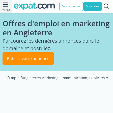
Se connecter
S'inscrire
MENU
Offres d'emploi en marketing
en Angleterre
Parcourez les dernières annonces dans le
domaine et postulez.
Publiez votre annonce
/
/
/
/
Mar
Emploi
Angleterre
Marketing, Communication, Publicité