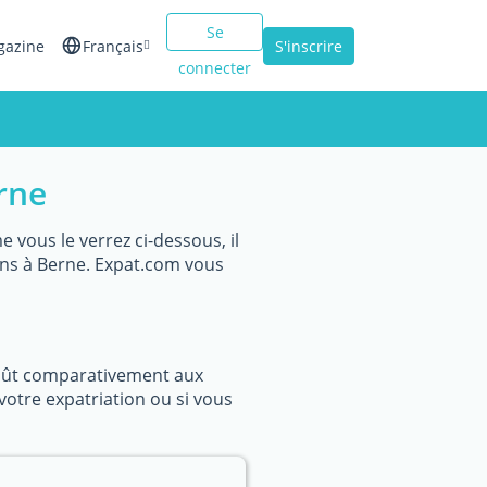
Se
gazine
Français
S'inscrire
connecter
English
Español
rne
Italiano
vous le verrez ci-dessous, il
ins à Berne. Expat.com vous
coût comparativement aux
votre expatriation ou si vous