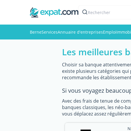
Rechercher
Berne
Services
Annuaire d'entreprises
Emploi
Immobi
Les meilleures 
Choisir sa banque attentivemen
existe plusieurs catégories qu
recommande les établissement 
Si vous voyagez beaucoup
Avec des frais de tenue de com
banques classiques, les néo-ban
vous déplacez assez régulièreme
N