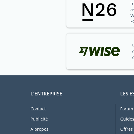
f
a
V
E
L'ENTREPRISE
LES E
Contact
Forum 
Publicité
Guides
A propos
Offres