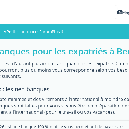
Ma
lier
Petites annonces
Forum
Plus
banques pour les expatriés à Be
Événements
Membres
t est d'autant plus important quand on est expatrié. Comme 
i pourront plus ou moins vous correspondre selon vos beso
suivants.
Photos
 : les néo-banques
pte minimes et des virements à l'international à moindre 
ques sont faites pour vous si vous êtes en préparation de 
nt à l'international (pour le travail ou vos vacances).
26 est une banque 100 % mobile vous permettant de payer sans