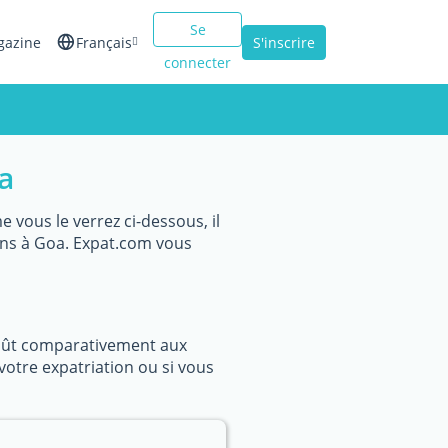
Se
gazine
Français
S'inscrire
connecter
English
Español
a
Italiano
vous le verrez ci-dessous, il
ins à Goa. Expat.com vous
coût comparativement aux
votre expatriation ou si vous