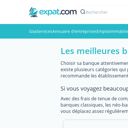
Rechercher
Goa
Services
Annuaire d'entreprises
Emploi
Immobili
Les meilleures 
Choisir sa banque attentivemen
existe plusieurs catégories qu
recommande les établissement 
Si vous voyagez beaucoup
Avec des frais de tenue de com
banques classiques, les néo-ban
vous déplacez assez régulièreme