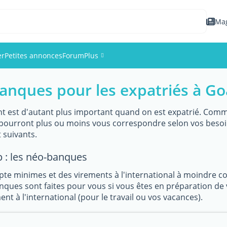
Ma
er
Petites annonces
Forum
Plus
banques pour les expatriés à Go
Événements
Membres
t est d'autant plus important quand on est expatrié. Comme 
i pourront plus ou moins vous correspondre selon vos beso
suivants.
Photos
 : les néo-banques
pte minimes et des virements à l'international à moindre 
ques sont faites pour vous si vous êtes en préparation de 
nt à l'international (pour le travail ou vos vacances).