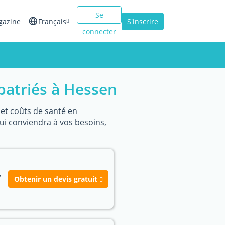
Se
gazine
Français
S'inscrire
connecter
English
Español
patriés à Hessen
Italiano
 et coûts de santé en
qui conviendra à vos besoins,
,
Obtenir un devis gratuit