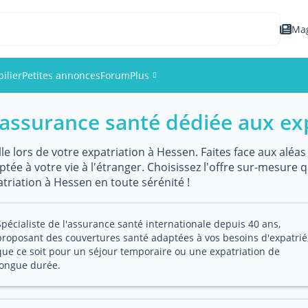
Ma
ilier
Petites annonces
Forum
Plus
assurance santé dédiée aux ex
Événements
Membres
le lors de votre expatriation à Hessen. Faites face aux aléas
ée à votre vie à l'étranger. Choisissez l'offre sur-mesure 
atriation à Hessen en toute sérénité !
Photos
Spécialiste de l'assurance santé internationale depuis 40 ans,
proposant des couvertures santé adaptées à vos besoins d'expatrié
que ce soit pour un séjour temporaire ou une expatriation de
longue durée.