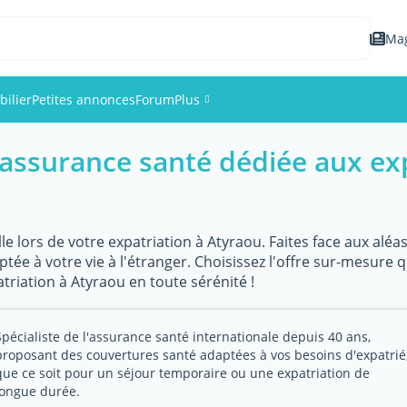
Ma
ilier
Petites annonces
Forum
Plus
assurance santé dédiée aux exp
Événements
Membres
le lors de votre expatriation à Atyraou. Faites face aux aléa
Photos
ée à votre vie à l'étranger. Choisissez l'offre sur-mesure 
triation à Atyraou en toute sérénité !
Spécialiste de l'assurance santé internationale depuis 40 ans,
proposant des couvertures santé adaptées à vos besoins d'expatrié
que ce soit pour un séjour temporaire ou une expatriation de
longue durée.