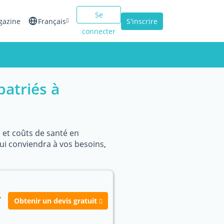
Se
gazine
Français
S'inscrire
connecter
English
Español
atriés à
Italiano
s et coûts de santé en
qui conviendra à vos besoins,
,
Obtenir un devis gratuit