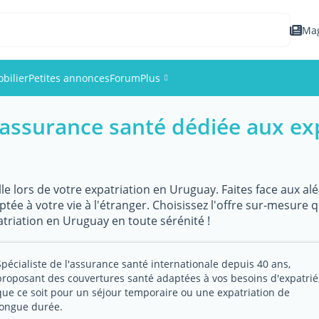
Ma
bilier
Petites annonces
Forum
Plus
assurance santé dédiée aux ex
Événements
Membres
lle lors de votre expatriation en Uruguay. Faites face aux al
Photos
ée à votre vie à l'étranger. Choisissez l'offre sur-mesure 
atriation en Uruguay en toute sérénité !
Spécialiste de l'assurance santé internationale depuis 40 ans,
proposant des couvertures santé adaptées à vos besoins d'expatrié
que ce soit pour un séjour temporaire ou une expatriation de
longue durée.