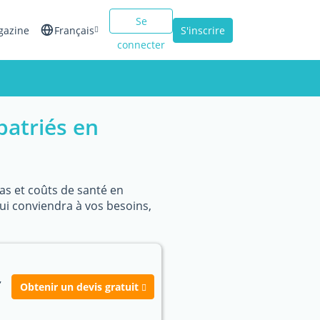
Se
gazine
Français
S'inscrire
connecter
English
Español
patriés en
Italiano
éas et coûts de santé en
qui conviendra à vos besoins,
,
Obtenir un devis gratuit