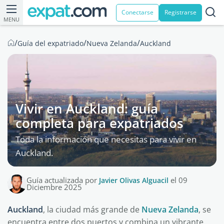
Conectarse
Registrarse
MENU
/
/
/
Guía del expatriado
Nueva Zelanda
Auckland
Vivir en Auckland: guía
completa para expatriados
Toda la información que necesitas para vivir en
Auckland.
Guía actualizada por
Javier Olivas Alguacil
el 09
Diciembre 2025
Auckland
, la ciudad más grande de
Nueva Zelanda
, se
encuentra entre dos puertos y combina un vibrante