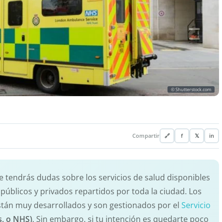
© Shutterstock.com
Compartir
🔗
f
𝕏
in
e tendrás dudas sobre los servicios de salud disponibles
 públicos y privados repartidos por toda la ciudad. Los
stán muy desarrollados y son gestionados por el
Servicio
s, o NHS)
. Sin embargo, si tu intención es quedarte poco