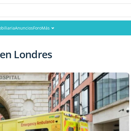
biliaria
Anuncios
Foro
Más
Eventos
 en Londres
Miembros
Fotos