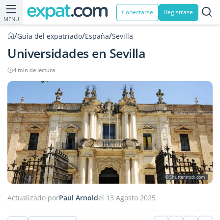
Conectarse
Registrase
MENU
/
/
/
Guía del expatriado
España
Sevilla
Universidades en Sevilla
4 min de lectura
© Shutterstock.com
Actualizado por
Paul Arnold
el 13 Agosto 2025