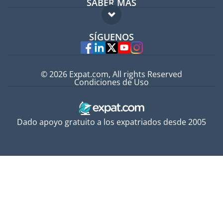
SABER MÁS
Guía para expatriados
FAQ
Trabajos en el extranjero
SÍGUENOS
Expertos
© 2026 Expat.com, All rights Reserved
Condiciones de Uso
Dado apoyo gratuito a los expatriados desde 2005