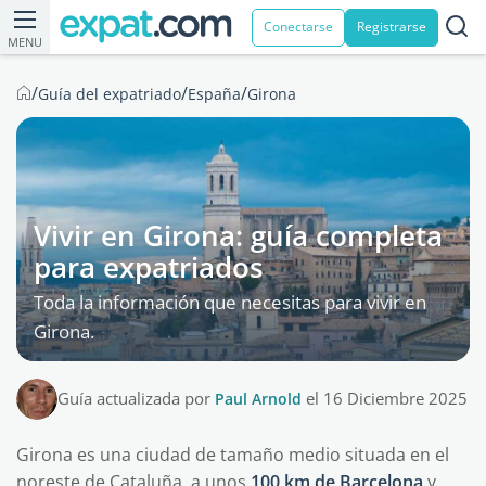
Conectarse
Registrarse
MENU
/
/
/
Guía del expatriado
España
Girona
Vivir en Girona: guía completa
para expatriados
Toda la información que necesitas para vivir en
Girona.
Guía actualizada por
Paul Arnold
el 16 Diciembre 2025
Girona es una ciudad de tamaño medio situada en el
noreste de Cataluña, a unos
100 km de Barcelona
y