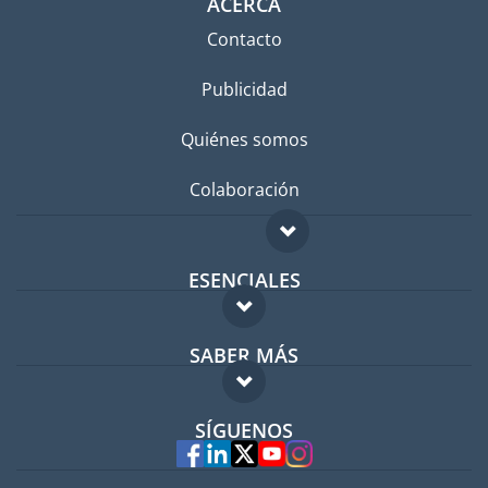
ACERCA
Contacto
Publicidad
Quiénes somos
Colaboración
ESENCIALES
Foro para expatriados
SABER MÁS
Guía para expatriados
FAQ
Trabajos en el extranjero
SÍGUENOS
Expertos