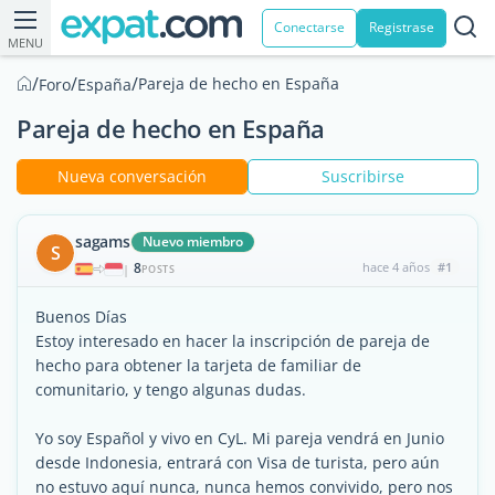
Conectarse
Registrase
MENU
/
/
/
Pareja de hecho en España
Foro
España
Pareja de hecho en España
Nueva conversación
Suscribirse
sagams
Nuevo miembro
S
8
hace 4 años
#1
|
POSTS
Buenos Días
Estoy interesado en hacer la inscripción de pareja de
hecho para obtener la tarjeta de familiar de
comunitario, y tengo algunas dudas.
Yo soy Español y vivo en CyL. Mi pareja vendrá en Junio
desde Indonesia, entrará con Visa de turista, pero aún
no estuvo aquí nunca, nunca hemos convivido, pero nos