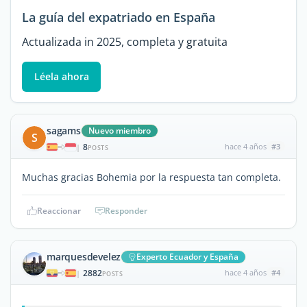
La guía del expatriado en España
Actualizada in 2025, completa y gratuita
Léela ahora
sagams
Nuevo miembro
S
8
hace 4 años
#3
|
POSTS
Muchas gracias Bohemia por la respuesta tan completa.
Reaccionar
Responder
marquesdevelez
Experto Ecuador y España
2882
hace 4 años
#4
|
POSTS