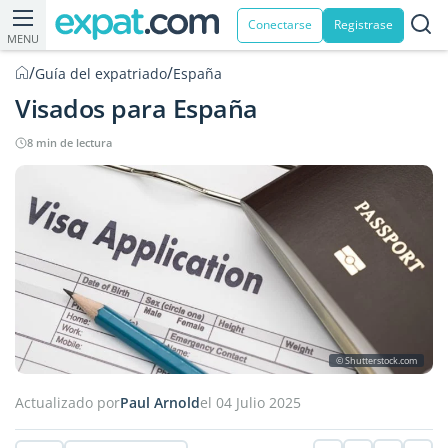
Conectarse
Registrase
MENU
/
/
Guía del expatriado
España
Visados para España
8 min de lectura
© Shutterstock.com
Actualizado por
Paul Arnold
el 04 Julio 2025