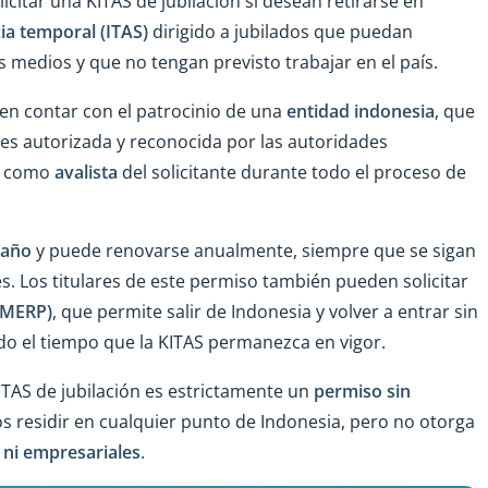
citar una KITAS de jubilación si desean retirarse en
ia temporal (ITAS)
dirigido a jubilados que puedan
edios y que no tengan previsto trabajar en el país.
ben contar con el patrocinio de una
entidad indonesia
, que
jes autorizada y reconocida por las autoridades
úa como
avalista
del solicitante durante todo el proceso de
 año
y puede renovarse anualmente, siempre que se sigan
s. Los titulares de este permiso también pueden solicitar
(MERP)
, que permite salir de Indonesia y volver a entrar sin
odo el tiempo que la KITAS permanezca en vigor.
KITAS de jubilación es estrictamente un
permiso sin
dos residir en cualquier punto de Indonesia, pero no otorga
 ni empresariales
.