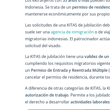
Los extranjeros con
55 años o más
pueden soli
Indonesia. Se trata de un
permiso de residenc
mantenerse económicamente por sus propios m
Las solicitudes de una KITAS de jubilación de
suele ser una
agencia de inmigración
o de via
migratorias indonesias. El patrocinador act
solicitud del visado.
La KITAS de jubilación tiene una
validez de un
cumpliendo los requisitos migratorios vigente
un
Permiso de Entrada y Reentrada Múltiple 
cancelar el permiso de residencia, durante t
A diferencia de otras categorías de KITAS, la 
autorización de trabajo
. Permite a los jubila
el derecho a desarrollar
actividades laborales