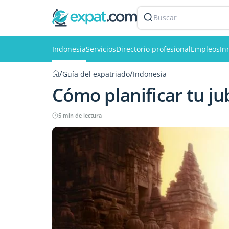
Buscar
Indonesia
Servicios
Directorio profesional
Empleos
In
/
/
Guía del expatriado
Indonesia
Cómo planificar tu ju
5 min de lectura