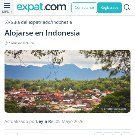
Conectarse
Registrase
MENU
/
/
Guía del expatriado
Indonesia
Alojarse en Indonesia
7 min de lectura
© Shutterstock.com
Actualizado por
Leyla R
el 05 Mayo 2026