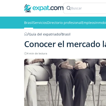
Buscar
Brasil
Servicios
Directorio profesional
Empleos
Inmobi
/
/
Guía del expatriado
Brasil
Conocer el mercado la
4 min de lectura