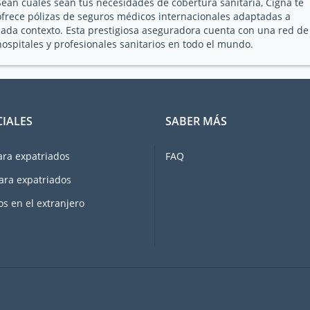
Sean cuales sean tus necesidades de cobertura sanitaria, Cigna te
ofrece pólizas de seguros médicos internacionales adaptadas a
cada contexto. Esta prestigiosa aseguradora cuenta con una red de
hospitales y profesionales sanitarios en todo el mundo.
CIALES
SABER MÁS
ara expatriados
FAQ
ara expatriados
os en el extranjero