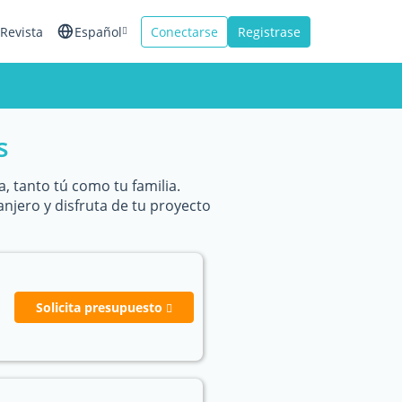
Revista
Español
Conectarse
Registrase
English
Français
s
Italiano
, tanto tú como tu familia.
anjero y disfruta de tu proyecto
Solicita presupuesto