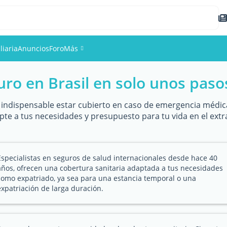
liaria
Anuncios
Foro
Más
uro en Brasil en solo unos paso
Eventos
Miembros
es indispensable estar cubierto en caso de emergencia médica
apte a tus necesidades y presupuesto para tu vida en el extr
.
Fotos
Especialistas en seguros de salud internacionales desde hace 40
años, ofrecen una cobertura sanitaria adaptada a tus necesidades
como expatriado, ya sea para una estancia temporal o una
expatriación de larga duración.