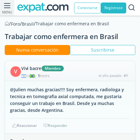
Conectarse
Registrase
MENU
/
/
/
Trabajar como enfermera en Brasil
Foro
Brasil
Trabajar como enfermera en Brasil
Nueva conversación
Suscribirse
Vivi bacre
Miembro
V
1
el año pasado
#1
|
POSTS
@Julien muchas gracias!!!! Soy enfermera, radiologa y
tecnica en tomografia axial computada, me gustaria
conseguir un trabajo en Brasil. Desde ya muchas
gracias, desde Argentina.
Reaccionar
Responder