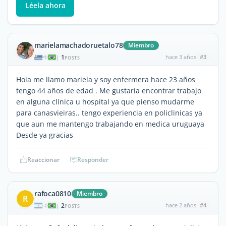
Léela ahora
marielamachadoruetalo78
Miembro
1
hace 3 años
#3
|
POSTS
Hola me llamo mariela y soy enfermera hace 23 años
tengo 44 años de edad . Me gustaría encontrar trabajo
en alguna clínica u hospital ya que pienso mudarme
para canasvieiras.. tengo experiencia en policlinicas ya
que aun me mantengo trabajando en medica uruguaya
Desde ya gracias
Reaccionar
Responder
rafoca0810
Miembro
R
2
hace 2 años
#4
|
POSTS