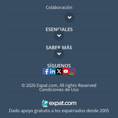
Colaboración
ESENCIALES
Foro para expatriados
SABER MÁS
Guía para expatriados
FAQ
Trabajos en el extranjero
SÍGUENOS
Expertos
© 2026 Expat.com, All rights Reserved
Condiciones de Uso
Dado apoyo gratuito a los expatriados desde 2005