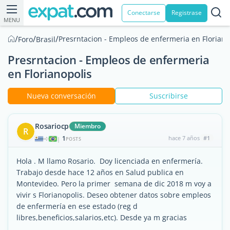
Conectarse
Registrase
MENU
/
/
/
Presrntacion - Empleos de enfermeria en Floriano
Foro
Brasil
Presrntacion - Empleos de enfermeria
en Florianopolis
Nueva conversación
Suscribirse
Rosariocp
Miembro
R
1
hace 7 años
#1
|
POSTS
Hola . M llamo Rosario. Doy licenciada en enfermería.
Trabajo desde hace 12 años en Salud publica en
Montevideo. Pero la primer semana de dic 2018 m voy a
vivir s Florianopolis. Deseo obtener datos sobre empleos
de enfermería en ese estado (reg d
libres,beneficios,salarios,etc). Desde ya m gracias